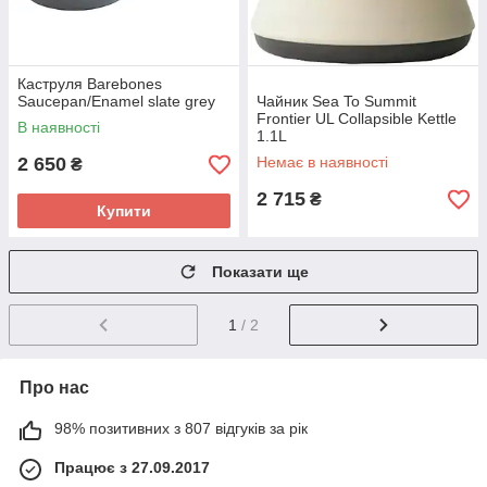
Каструля Barebones
Saucepan/Enamel slate grey
Чайник Sea To Summit
Frontier UL Collapsible Kettle
В наявності
1.1L
2 650
Немає в наявності
₴
2 715
₴
Купити
Показати ще
1
/ 2
Про нас
98% позитивних з 807 відгуків за рік
Працює з 27.09.2017