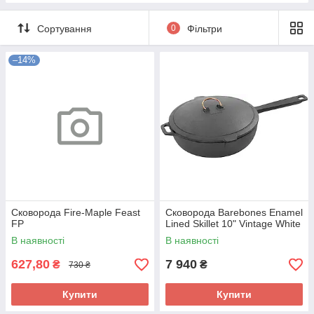
Сортування
0
Фільтри
–14%
Сковорода Fire-Maple Feast
Сковорода Barebones Enamel
FP
Lined Skillet 10" Vintage White
В наявності
В наявності
627,80
7 940
₴
₴
730 ₴
Купити
Купити