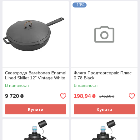
–19%
Сковорода Barebones Enamel
Фляга Продторгсервіс Плюс
Lined Skillet 12" Vintage White
0.78 Black
В наявності
В наявності
9 720
198,94
₴
₴
245,60 ₴
Купити
Купити