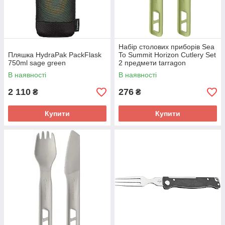
Набір столових приборів Sea
Пляшка HydraPak PackFlask
To Summit Horizon Cutlery Set
750ml sage green
2 предмети tarragon
В наявності
В наявності
2 110
276
₴
₴
Купити
Купити