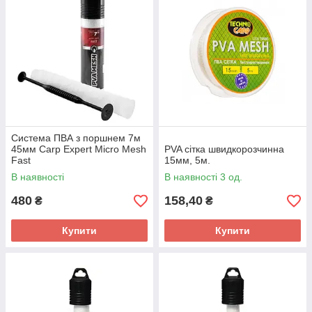
Система ПВА з поршнем 7м
45мм Carp Expert Micro Mesh
PVA сітка швидкорозчинна
Fast
15мм, 5м.
В наявності
В наявності 3 од.
480
158,40
₴
₴
Купити
Купити