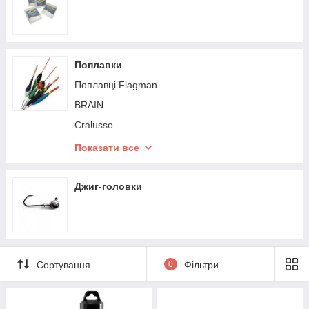
BRAIN
Decoy
Maver
Поплавки
Select
Поплавці Flagman
RidgeMonkey
BRAIN
Gurza
Cralusso
X-Fish
Maver
Показати все
Tubertini
Джиг-головки
Сортування
0
Фільтри