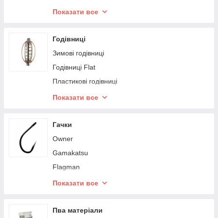
Дробинки, оливки
Показати все
Коропові вантажу
Глубиномеры
Годівниці
Зимові годівниці
Годівниці Flat
Пластикові годівниці
Металеві годівниці
Показати все
Пресформи
Гачки
Owner
Gamakatsu
Flagman
Carp Pro
Показати все
Nord Hook
Azura
Пва матеріали