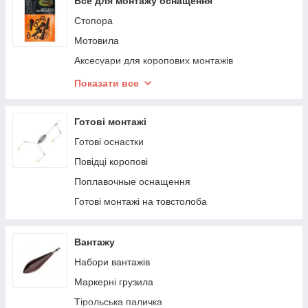
Все для монтажу оснащення
Фіксатори приманок
Стопора
Мотовила
Аксесуари для коропових монтажів
Коннектора
Показати все
Кембрики і силіконові трубки
Обтискні трубочки
Готові монтажі
Поводочные аксесуари
Готові оснастки
Повідці коропові
Поплавочные оснащення
Готові монтажі на товстолоба
Вантажу
Набори вантажів
Маркерні грузила
Тірольська паличка