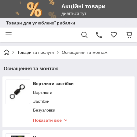
Товари для улюбленої рибалки
Товари та послуги
Оснащення та монтаж
Оснащення та монтаж
Вертлюги застібки
Вертлюги
Застібки
Безузловки
Застібка з вертлюгом
Показати все
Быстросьемник
Заводні кільця