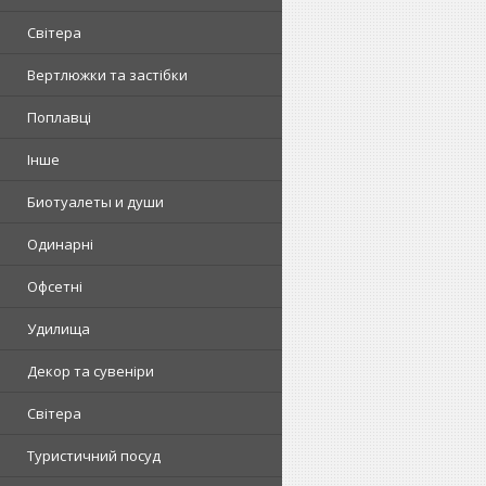
Світера
Вертлюжки та застібки
Поплавці
Інше
Биотуалеты и души
Одинарні
Офсетні
Удилища
Декор та сувеніри
Світера
Туристичний посуд