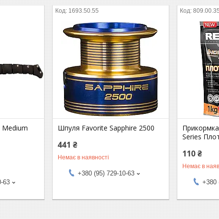
1693.50.55
809.00.3
n Medium
Шпуля Favorite Sapphire 2500
Прикормка R
Series Пло
441 ₴
110 ₴
Немає в наявності
Немає в наяв
+380 (95) 729-10-63
0-63
+380 