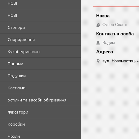
НОВІ
НОВІ
Супер Снасті
Стопора
Спорядження
Вадим
Кухні туристичні
вул. Новомостицька
Панами
Подушки
Костюми
Устілки та засоби обігрівання
Фіксатори
Коробки
Чохли