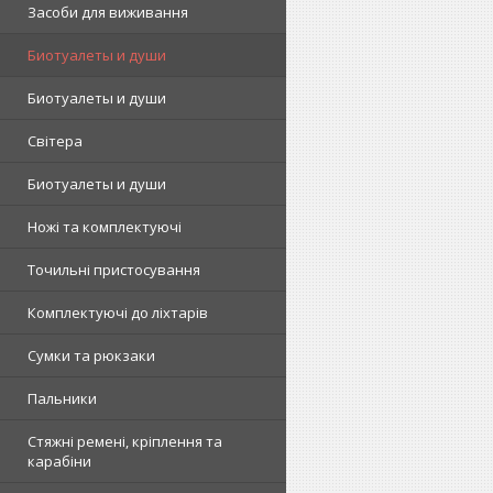
Засоби для виживання
Биотуалеты и души
Биотуалеты и души
Світера
Биотуалеты и души
Ножі та комплектуючі
Точильні пристосування
Комплектуючі до ліхтарів
Сумки та рюкзаки
Пальники
Стяжні ремені, кріплення та
карабіни