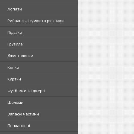
Лопати
Рибальські сумки та рюкзаки
Підсаки
Грузила
Джиг-головки
Кепки
Куртки
Футболки та джерсі
Шоломи
Запасні частини
Поплавцеві