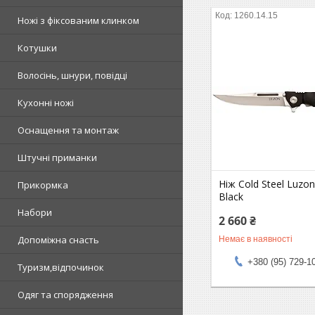
1260.14.15
Ножі з фіксованим клинком
Котушки
Волосінь, шнури, повідці
Кухонні ножі
Оснащення та монтаж
Штучні приманки
Ніж Cold Steel Luzo
Прикормка
Black
Набори
2 660 ₴
Допоміжна снасть
Немає в наявності
+380 (95) 729-1
Туризм,відпочинок
Одяг та спорядження