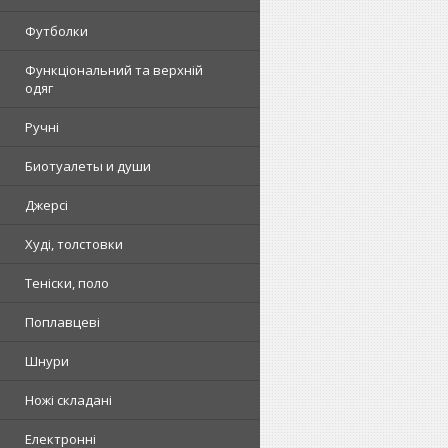
Футболки
Функціональний та верхній
одяг
Ручні
Биотуалеты и души
Джерсі
Худі, толстовки
Теніски, поло
Поплавцеві
Шнури
Ножі складані
Електронні