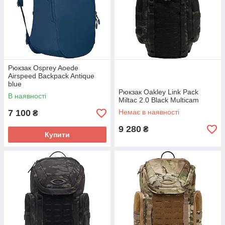
Рюкзак Osprey Aoede
Airspeed Backpack Antique
blue
Рюкзак Oakley Link Pack
В наявності
Miltac 2.0 Black Multicam
7 100
Немає в наявності
₴
9 280
₴
Купити