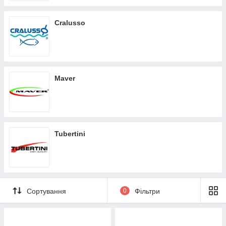
Cralusso
Maver
Tubertini
Сортування
0
Фільтри