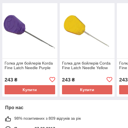
Голка для бойлерів Korda
Голка для бойлерів Corda
Голк
Fine Latch Needle Purple
Fine Latch Needle Yellow
Fine
243
243
243
₴
₴
Купити
Купити
Про нас
98% позитивних з 809 відгуків за рік