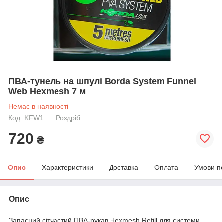
ПВА-тунель на шпулі Borda System Funnel
Web Hexmesh 7 м
Немає в наявності
Код: KFW1
Роздріб
720
₴
Опис
Характеристики
Доставка
Оплата
Умови п
Опис
Запасний сітчастий ПВА-рукав Hexmesh Refill для системи