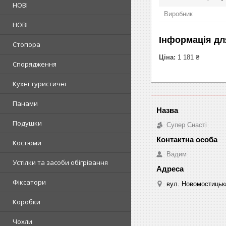
НОВІ
Виробник
НОВІ
Інформація дл
Стопора
Ціна:
1 181 ₴
Спорядження
Кухні туристичні
Панами
Подушки
Супер Снасті
Костюми
Вадим
Устілки та засоби обігрівання
Фіксатори
вул. Новомостицька
Коробки
Чохли