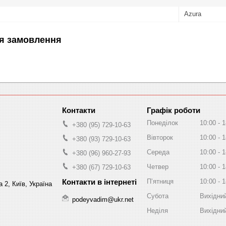
Azura
я замовлення
Графік роботи
Понеділок
10:00
1
+380 (95) 729-10-63
Вівторок
10:00
1
+380 (93) 729-10-63
Середа
10:00
1
+380 (96) 960-27-93
Четвер
10:00
1
+380 (67) 729-10-63
Пʼятниця
10:00
1
 2, Київ, Україна
Субота
Вихідни
podeyvadim@ukr.net
Неділя
Вихідни