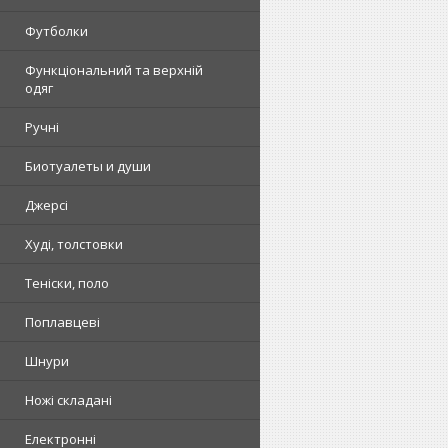
Футболки
Функціональний та верхній
одяг
Ручні
Биотуалеты и души
Джерсі
Худі, толстовки
Теніски, поло
Поплавцеві
Шнури
Ножі складані
Електронні