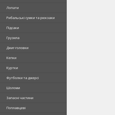
Лопати
Рибальські сумки та рюкзаки
Підсаки
Грузила
Джиг-головки
Кепки
Куртки
Футболки та джерсі
Шоломи
Запасні частини
Поплавцеві