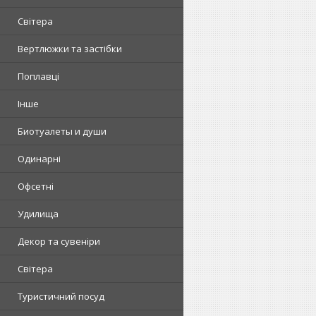
Світера
Вертлюжки та застібки
Поплавці
Інше
Биотуалеты и души
Одинарні
Офсетні
Удилища
Декор та сувеніри
Світера
Туристичний посуд