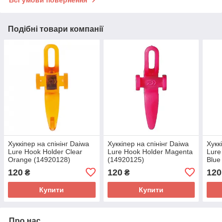
Всі умови повернення
Подібні товари компанії
Хуккіпер на спінінг Daiwa
Хуккіпер на спінінг Daiwa
Хукк
Lure Hook Holder Clear
Lure Hook Holder Magenta
Lure
Orange (14920128)
(14920125)
Blue
120
120
120
₴
₴
Купити
Купити
Про нас