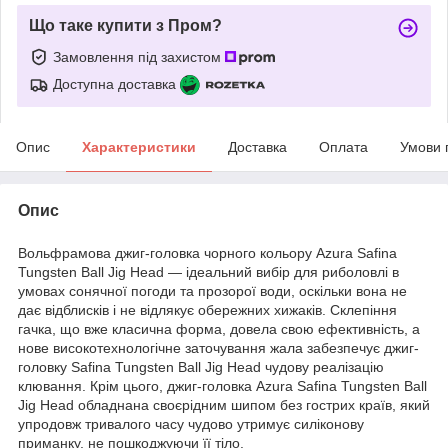
Що таке купити з Пром?
Замовлення під захистом
Доступна доставка
Опис
Характеристики
Доставка
Оплата
Умови 
Опис
Вольфрамова джиг-головка чорного кольору Azura Safina
Tungsten Ball Jig Head — ідеальний вибір для риболовлі в
умовах сонячної погоди та прозорої води, оскільки вона не
дає відблисків і не відлякує обережних хижаків. Склепіння
гачка, що вже класична форма, довела свою ефективність, а
нове високотехнологічне заточування жала забезпечує джиг-
головку Safina Tungsten Ball Jig Head чудову реалізацію
клювання. Крім цього, джиг-головка Azura Safina Tungsten Ball
Jig Head обладнана своєрідним шипом без гострих країв, який
упродовж тривалого часу чудово утримує силіконову
приманку, не пошкоджуючи її тіло.