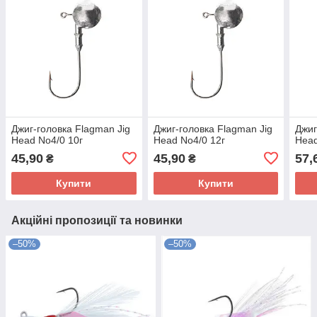
Джиг-головка Flagman Jig
Джиг-головка Flagman Jig
Джиг
Head No4/0 10г
Head No4/0 12г
Head
45,90
45,90
57,
₴
₴
Купити
Купити
Акційні пропозиції та новинки
–50%
–50%