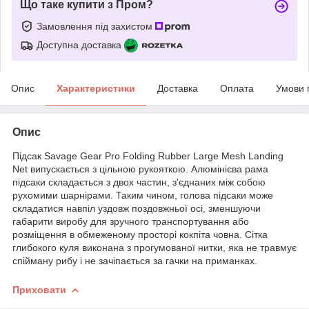
Що таке купити з Пром?
Замовлення під захистом
Доступна доставка
Опис
Характеристики
Доставка
Оплата
Умови 
Опис
Підсак Savage Gear Pro Folding Rubber Large Mesh Landing
Net випускається з цільною рукояткою. Алюмінієва рама
підсаки складається з двох частин, з'єднаних між собою
рухомими шарнірами. Таким чином, голова підсаки може
складатися навпіл уздовж поздовжньої осі, зменшуючи
габарити виробу для зручного транспортування або
розміщення в обмеженому просторі кокпіта човна. Сітка
глибокого куля виконана з прогумованої нитки, яка не травмує
спійману рибу і не зачіпається за гачки на приманках.
Приховати