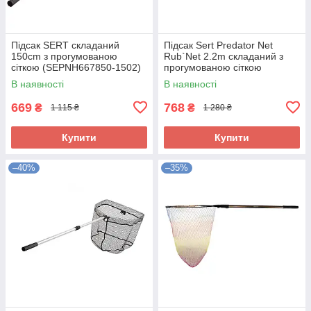
Підсак SERT складаний
Підсак Sert Predator Net
150cm з прогумованою
Rub`Net 2.2m складаний з
сіткою (SEPNH667850-1502)
прогумованою сіткою
(SEPNH6679CF-2202)
В наявності
В наявності
669
768
₴
₴
1 115 ₴
1 280 ₴
Купити
Купити
–40%
–35%