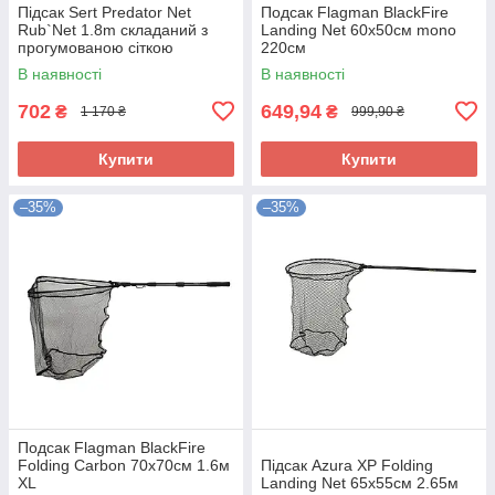
Підсак Sert Predator Net
Подсак Flagman BlackFire
Rub`Net 1.8m складаний з
Landing Net 60x50см mono
прогумованою сіткою
220см
(SEPNH6679CF-1802)
В наявності
В наявності
702
649,94
₴
₴
1 170 ₴
999,90 ₴
Купити
Купити
–35%
–35%
Подсак Flagman BlackFire
Folding Carbon 70x70см 1.6м
Підсак Azura XP Folding
XL
Landing Net 65x55см 2.65м