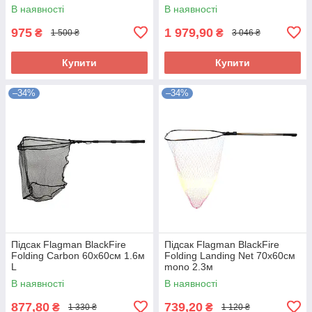
В наявності
В наявності
975
1 979,90
₴
₴
1 500 ₴
3 046 ₴
Купити
Купити
–34%
–34%
Підсак Flagman BlackFire
Підсак Flagman BlackFire
Folding Carbon 60x60см 1.6м
Folding Landing Net 70x60см
L
mono 2.3м
В наявності
В наявності
877,80
739,20
₴
₴
1 330 ₴
1 120 ₴