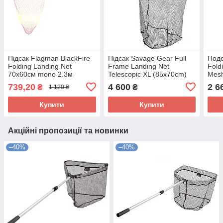
Підсак Flagman BlackFire
Підсак Savage Gear Full
Подс
Folding Landing Net
Frame Landing Net
Fold
70x60см mono 2.3м
Telescopic XL (85x70cm)
Mesh
120-200cm
(65x
739,20
4 600
2 6
₴
₴
1 120 ₴
Купити
Купити
Акційні пропозиції та новинки
–40%
–40%