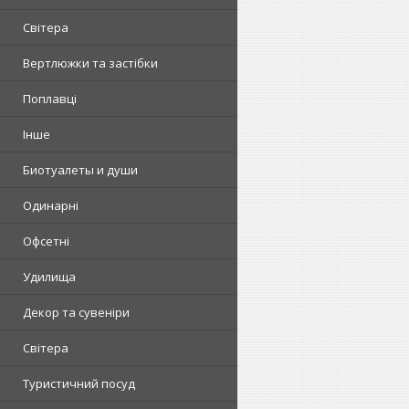
Світера
Вертлюжки та застібки
Поплавці
Інше
Биотуалеты и души
Одинарні
Офсетні
Удилища
Декор та сувеніри
Світера
Туристичний посуд