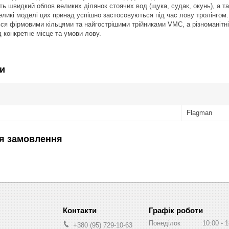
ь швидкий облов великих ділянок стоячих вод (щука, судак, окунь), а т
великі моделі цих принад успішно застосовуються під час лову тролінгом.
я фірмовими кільцями та найгострішими трійниками VMC, а різноманітніст
д конкретне місце та умови лову.
и
Flagman
я замовлення
Графік роботи
Понеділок
10:00
1
+380 (95) 729-10-63