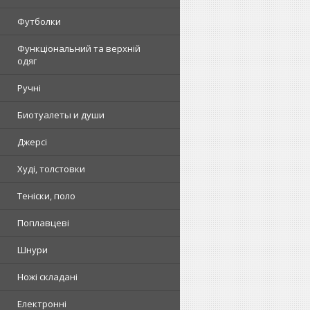
Футболки
Функціональний та верхній
одяг
Ручні
Биотуалеты и души
Джерсі
Худі, толстовки
Теніски, поло
Поплавцеві
Шнури
Ножі складані
Електронні