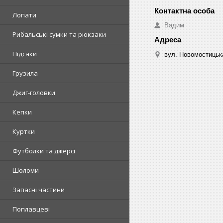
Лопати
Вадим
Рибальські сумки та рюкзаки
Підсаки
вул. Новомостицька
Грузила
Джиг-головки
Кепки
Куртки
Футболки та джерсі
Шоломи
Запасні частини
Поплавцеві