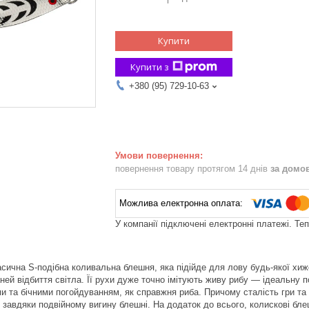
Купити
Купити з
+380 (95) 729-10-63
повернення товару протягом 14 днів
за домо
У компанії підключені електронні платежі. Те
асична S-подібна коливальна блешня, яка підійде для лову будь-якої хиж
аней відбиття світла. Її рухи дуже точно імітують живу рибу — ідеальну
ми та бічними погойдуванням, як справжня риба. Причому сталість гри та 
завдяки подвійному вигину блешні. На додаток до всього, колискові блешн