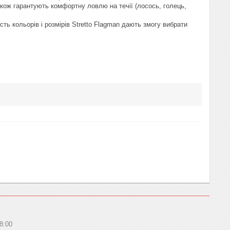
акож гарантують комфортну ловлю на течії (лосось, голець,
ь кольорів і розмірів Stretto Flagman дають змогу вибрати
8:00