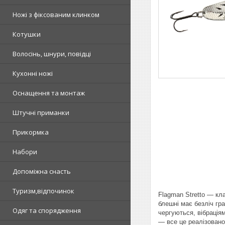
Ножі з фіксованим клинком
Котушки
Волосінь, шнури, повідці
Кухонні ножі
Оснащення та монтаж
Штучні приманки
Прикормка
Набори
Допоміжна снасть
Туризм,відпочинок
Flagman Stretto — кл
блешні має безліч гр
Одяг та спорядження
чергуються, вібрація
— все це реалізовано 