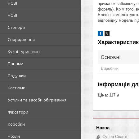
НОВІ
приманок забезпечуют
форель). Крім того, 
НОВІ
Блешні комплектуютьс
відповідну модель пі
Стопора
Спорядження
Характеристик
Кухні туристичні
Основні
Панами
Виробник
Подушки
Інформація дл
Костюми
Ціна:
117 ₴
Устілки та засоби обігрівання
Фіксатори
Коробки
Чохли
Супер Снасті