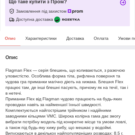
Що таке купити з Пром?
Замовлення під захистом
Доступна доставка
Опис
Характеристики
Доставка
Оплата
Умови п
Опис
Flagman Flex — серія блешень, що коливаються, з разючою
уловистістю. Особлива форма тіла, рифлена поверхня та
чудова гра приманки магічно діють на хижака. Блешня Flex
працює там, де інші блешні пасують, причому як на течії, так і
в нетечі.
Приманки Flex від Flagman чудово працюють на будь-яких
проводках навіть за найменшої їхньої швидкості.
Комплектуються найгострішим трійником і надійними
заводними кільцями VMC. Широка колірна гама дає змогу
вибрати потрібну модель під конкретне місце та умови ловлі,
а також під будь-яку хижу рибу, що мешкає у водоймі.
Випускаються в декількох найпопулярніших розводах: 8,5 г,