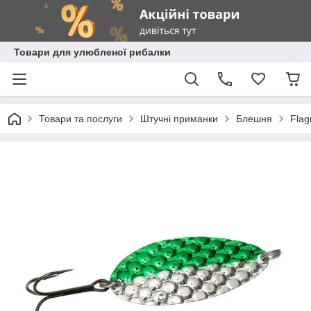
Товари для улюбленої рибалки
Товари та послуги
Штучні приманки
Блешня
Fla