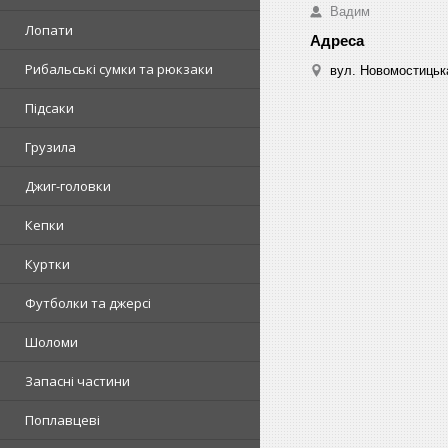
Вадим
Лопати
Рибальські сумки та рюкзаки
вул. Новомостицька
Підсаки
Грузила
Джиг-головки
Кепки
Куртки
Футболки та джерсі
Шоломи
Запасні частини
Поплавцеві