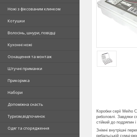
Ножі з фіксованим клинком
Котушки
Волосінь, шнури, повідці
Кухонні ножі
Оснащення та монтаж
Штучні приманки
Прикормка
Набори
Допоміжна снасть
Коробки серії Meiho 
Туризм,відпочинок
риболовлі. Завдяки с
стійкий до подряпин 
Одяг та спорядження
Знімні внутрішні пер
рибальській сумці-рюк