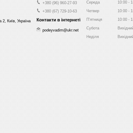
Середа
10:00
1
+380 (96) 960-27-93
Четвер
10:00
1
+380 (67) 729-10-63
Пʼятниця
10:00
1
 2, Київ, Україна
Субота
Вихідни
podeyvadim@ukr.net
Неділя
Вихідни