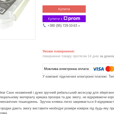
Купити
Купити з
+380 (95) 729-10-63
повернення товару протягом 14 днів
за домо
У компанії підключені електронні платежі. Те
Clear Case незамінний і дуже зручний рибальський аксесуар для зберіганн
пеціальному матеріалу кришка прозора та дає змогу, не відкриваючи коро
і механічних пошкоджень. Зручна клямка легко закривається й відкриває
егородки дають змогу виставити необхідні розміри комірок під будь-яку п
заці.