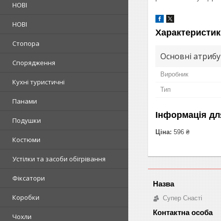
НОВІ
НОВІ
Характеристик
Стопора
Основні атриб
Спорядження
Виробник
Кухні туристичні
Тип
Панами
Інформація дл
Подушки
Ціна:
596 ₴
Костюми
Устілки та засоби обігрівання
Фіксатори
Коробки
Супер Снасті
Чохли