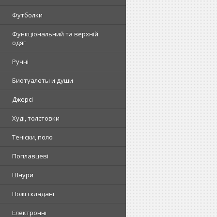
Футболки
Функціональний та верхній
одяг
Ручні
Биотуалеты и души
Джерсі
Худі, толстовки
Теніски, поло
Поплавцеві
Шнури
Ножі складані
Електронні