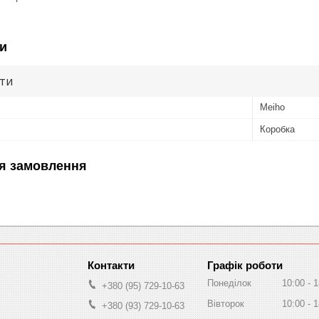
и
ути
Meiho
Коробка
я замовлення
Графік роботи
Понеділок
10:00
1
+380 (95) 729-10-63
Вівторок
10:00
1
+380 (93) 729-10-63