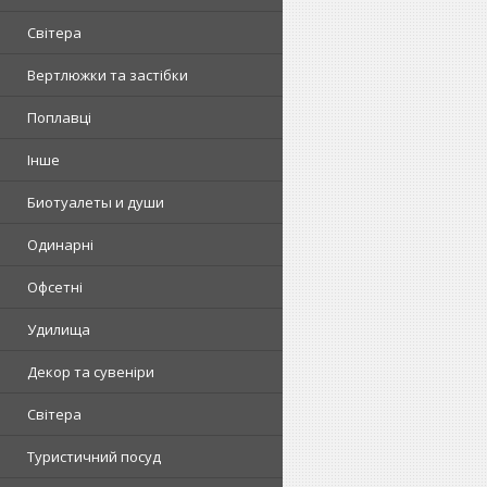
Світера
Вертлюжки та застібки
Поплавці
Інше
Биотуалеты и души
Одинарні
Офсетні
Удилища
Декор та сувеніри
Світера
Туристичний посуд