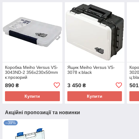
Коробка Meiho Versus VS-
Ящик Meiho Versus VS-
Коро
3043ND-2 356х230х50mm
3078 к:black
302
к:прозорий
ц:bl
890
3 450
501
₴
₴
Купити
Купити
Акційні пропозиції та новинки
–39%