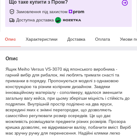
Що таке купити з Пром?
Замовлення під захистом
Доступна доставка
Опис
Характеристики
Доставка
Оплата
Умови п
Опис
Ящик Meiho Versus VS-3070 від японського виробника -
гарний вибір для рибалок, які люблять тримати снасті та
приманки в порядку. Пропонуються моделі з однаковою
конструкцією та різним колірним дизайном. Завдяки
інноваційному матеріалу - сополімеру, вдалося зменшити
загальну вагу кейса, при цьому зберігши міцність і стійкість до
подряпин. Внутрішній простір поділено на два яруси,
всередині яких є знімні перегородки, що дозволяють
самостійно регулювати розмір осередків. Це що дає
можливість розміщувати предмети різних розмірів. Прозора
кришка дозволяє, не відкриваючи валізу, побачити вміст. Виріб
має зручну ручку для перенесення. Надійні клямки легко