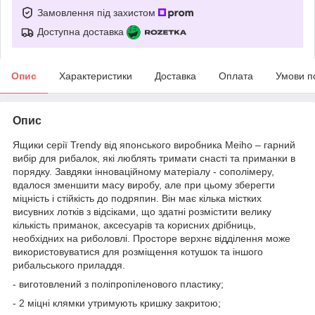
Замовлення під захистом
Доступна доставка
Опис
Характеристики
Доставка
Оплата
Умови п
Опис
Ящики серії Trendy від японського виробника Meiho – гарний
вибір для рибалок, які люблять тримати снасті та приманки в
порядку. Завдяки інноваційному матеріалу - сополімеру,
вдалося зменшити масу виробу, але при цьому зберегти
міцність і стійкість до подряпин. Він має кілька містких
висувних лотків з відсіками, що здатні розмістити велику
кількість приманок, аксесуарів та корисних дрібниць,
необхідних на риболовлі. Просторе верхнє відділення може
використовуватися для розміщення котушок та іншого
рибальського приладдя.
- виготовлений з поліпропіленового пластику;
- 2 міцні клямки утримують кришку закритою;