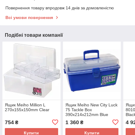
Повернення товару впродовж 14 днів за домовленістю
Всі умови повернення
Подібні товари компанії
Ящик Meiho Million L
Ящик Meiho New City Luck
Ящик
270x155x150mm Clear
75 Tackle Box
801
390x214x212mm Blue
Blac
754
1 360
4 9
₴
₴
Купити
Купити