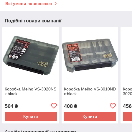
Всі умови повернення
Подібні товари компанії
Коробка Meiho VS-3020NS
Коробка Meiho VS-3010ND
Коро
к:black
к:black
3020
504
408
456
₴
₴
Купити
Купити
Акційні пропозиції та новинки