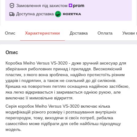
Замовлення під захистом
Доступна доставка
Опис
Характеристики
Доставка
Оплата
Умови 
Опис
Коробка Meiho Versus VS-3020 - дуже зручний аксесуар для
зберігання риболовних принад і приладдя. Високоякісний
пластик, з якого вона зроблена, надійно протистоїть різним
ударів і подряпин, а також не схильний до дії силіконів.
Кришка на поворотних петлях оснащена надійною застібкою,
яка легко відкривається і закривається однією рукою, але
виключає її мимовільне відкриття.
Серія коробок Meiho Versus VS-3020 включає кілька
модифікацій різного розміру і розташування внутрішніх
перегородок, тому, виходячи зі своїх потреб, рибалка
самостійно може підібрати для себе найбільш підходящу
модель.