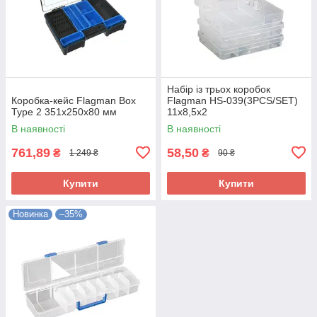
Набір із трьох коробок
Коробка-кейс Flagman Box
Flagman HS-039(3PCS/SET)
Type 2 351x250x80 мм
11х8,5х2
В наявності
В наявності
761,89
58,50
₴
₴
1 249 ₴
90 ₴
Купити
Купити
Новинка
–35%