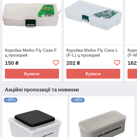
Коробка Meiho Fly Case F
Коробка Meiho Fly Case L
Коро
ц:прозорий
(F-L) ц:прозорий
(F-M
150
202
162
₴
₴
Купити
Купити
Акційні пропозиції та новинки
–40%
–40%