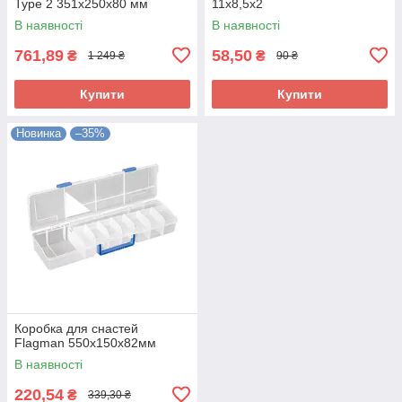
Type 2 351x250x80 мм
11х8,5х2
В наявності
В наявності
761,89
58,50
₴
₴
1 249 ₴
90 ₴
Купити
Купити
Новинка
–35%
Коробка для снастей
Flagman 550x150x82мм
В наявності
220,54
₴
339,30 ₴