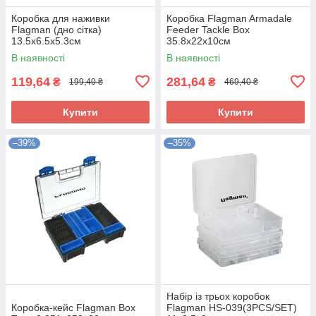
Коробка для наживки
Коробка Flagman Armadale
Flagman (дно сітка)
Feeder Tackle Box
13.5x6.5x5.3см
35.8x22x10см
В наявності
В наявності
119,64
281,64
₴
₴
199,40 ₴
469,40 ₴
Купити
Купити
–39%
–35%
Набір із трьох коробок
Коробка-кейс Flagman Box
Flagman HS-039(3PCS/SET)