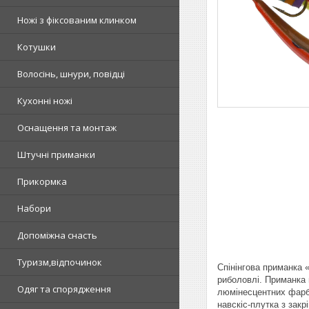
Ножі з фіксованим клинком
Котушки
Волосінь, шнури, повідці
Кухонні ножі
Оснащення та монтаж
Штучні приманки
Прикормка
Набори
Допоміжна снасть
Туризм,відпочинок
Спінінгова приманка 
риболовлі. Приманка в
Одяг та спорядження
люмінесцентних фарб 
навскіс-плутка з зак