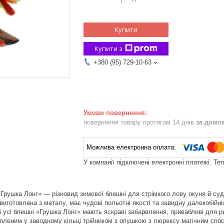
Купити
Купити з
+380 (95) 729-10-63
повернення товару протягом 14 днів
за домо
У компанії підключені електронні платежі. Те
«Грушка Лонг» — різновид зимової блешні для стрімкого лову окуня й суда
иготовлена з металу, має чудові польотні якості та завидну далекобійні
усі блешні «Грушка Лонг» мають яскраві забарвлення, привабливі для ри
ріпленим у заводному кільці трійником з опушкою з люрексу магічним спос