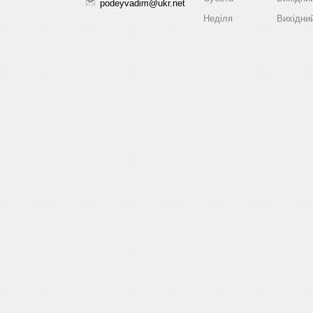
podeyvadim@ukr.net
Неділя
Вихідни