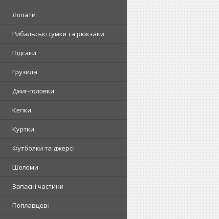
Лопати
Рибальські сумки та рюкзаки
Підсаки
Грузила
Джиг-головки
Кепки
Куртки
Футболки та джерсі
Шоломи
Запасні частини
Поплавцеві