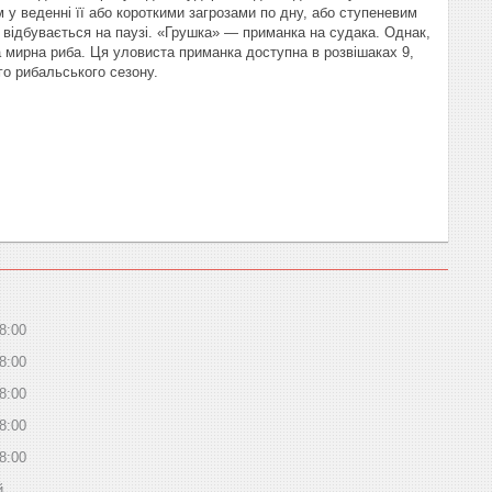
 у веденні її або короткими загрозами по дну, або ступеневим
відбувається на паузі. «Грушка» — приманка на судака. Однак,
ша мирна риба. Ця уловиста приманка доступна в розвішаках 9,
ого рибальського сезону.
8:00
8:00
8:00
8:00
8:00
й