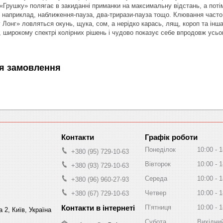
«Грушку» полягає в закиданні приманки на максимальну відстань, а потім
наприклад, наближення-пауза, два-трирази-пауза тощо. Клювання часто 
у Лонг» ловляться окунь, щука, сом, а нерідко карась, лящ, короп та ін
3 г, широкому спектрі колірних рішень і чудово показує себе впродовж усь
я замовлення
Графік роботи
Понеділок
10:00
1
+380 (95) 729-10-63
Вівторок
10:00
1
+380 (93) 729-10-63
Середа
10:00
1
+380 (96) 960-27-93
Четвер
10:00
1
+380 (67) 729-10-63
Пʼятниця
10:00
1
 2, Київ, Україна
Субота
Вихідни