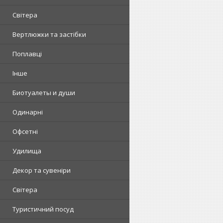
Світера
Вертлюжки та застібки
Поплавці
Інше
Биотуалеты и души
Одинарні
Офсетні
Удилища
Декор та сувеніри
Світера
Туристичний посуд