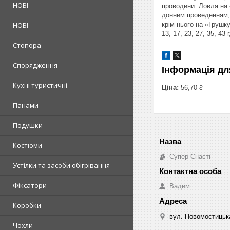
НОВІ
проводини. Ловля на 
донним проведенням, 
НОВІ
крім нього на «Грушк
13, 17, 23, 27, 35, 4
Стопора
Спорядження
Інформація дл
Кухні туристичні
Ціна:
56,70 ₴
Панами
Подушки
Костюми
Супер Снасті
Устілки та засоби обігрівання
Фіксатори
Вадим
Коробки
вул. Новомостицька
Чохли