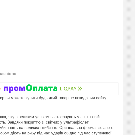
вленістю
пер ви можете купити будь-який товар не покидаючи сайту.
ка, яку з великим успіхом застосовують у спінінговій
сть. Завдяки покриттю зі світних у ультрафіолеті
би навіть на великих глибинах. Оригінальна форма зрізаного
обом діють на рибу під час ударів об дно під час ступеневої