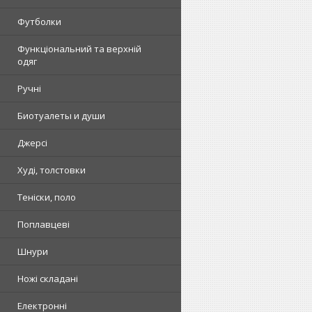
Футболки
Функціональний та верхній
одяг
Ручні
Биотуалеты и души
Джерсі
Худі, толстовки
Теніски, поло
Поплавцеві
Шнури
Ножі складані
Електронні