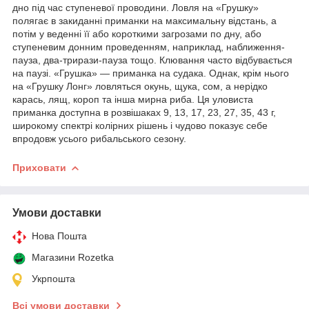
дно під час ступеневої проводини. Ловля на «Грушку»
полягає в закиданні приманки на максимальну відстань, а
потім у веденні її або короткими загрозами по дну, або
ступеневим донним проведенням, наприклад, наближення-
пауза, два-трирази-пауза тощо. Клювання часто відбувається
на паузі. «Грушка» — приманка на судака. Однак, крім нього
на «Грушку Лонг» ловляться окунь, щука, сом, а нерідко
карась, лящ, короп та інша мирна риба. Ця уловиста
приманка доступна в розвішаках 9, 13, 17, 23, 27, 35, 43 г,
широкому спектрі колірних рішень і чудово показує себе
впродовж усього рибальського сезону.
Приховати
Умови доставки
Нова Пошта
Магазини Rozetka
Укрпошта
Всі умови доставки