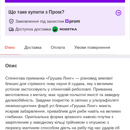
Що таке купити з Пром?
Замовлення під захистом
Доступна доставка
Опис
Доставка
Оплата
Умови повернення
Опис
Спінінгова приманка «Грушка Лонг» — різновид зимової
блешні для стрімкого лову окуня й судака, яку з великим
успіхом застосовують у спінінговій риболовлі. Приманка
виготовлена з металу, має чудові польотні якості та завидну
далекобійність. Завдяки покриттю зі світних у ультрафіолеті
люмінесцентних фарб усі блешні «Грушка Лонг» мають
яскраві забарвлення, привабливі для риби навіть на великих
глибинах. Оригінальна форма зрізаного навскіс-плутка з
закріпленим у заводному кільці трійником з опушкою з
люрексу магічним способом діють на рибу під час ударів об