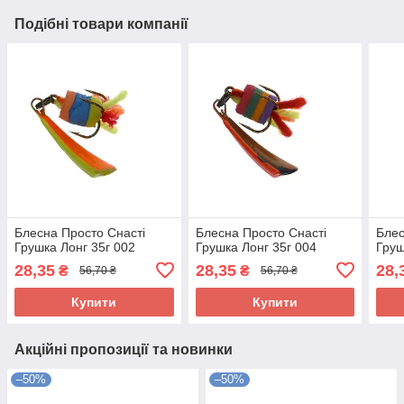
Подібні товари компанії
Блесна Просто Снасті
Блесна Просто Снасті
Блес
Грушка Лонг 35г 002
Грушка Лонг 35г 004
Груш
28,35
28,35
28,
₴
₴
56,70 ₴
56,70 ₴
Купити
Купити
Акційні пропозиції та новинки
–50%
–50%