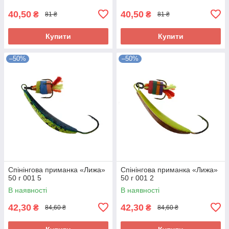
40,50
40,50
₴
₴
81 ₴
81 ₴
Купити
Купити
–50%
–50%
Спінінгова приманка «Лижа»
Спінінгова приманка «Лижа»
50 г 001 5
50 г 001 2
В наявності
В наявності
42,30
42,30
₴
₴
84,60 ₴
84,60 ₴