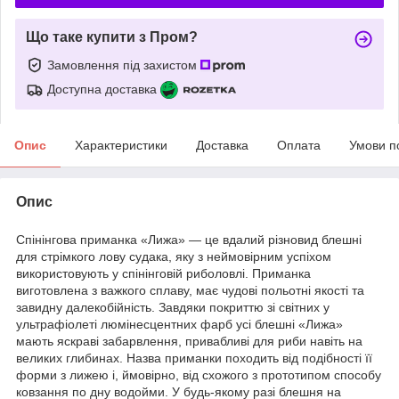
Що таке купити з Пром?
Замовлення під захистом
Доступна доставка
Опис
Характеристики
Доставка
Оплата
Умови п
Опис
Спінінгова приманка «Лижа» — це вдалий різновид блешні
для стрімкого лову судака, яку з неймовірним успіхом
використовують у спінінговій риболовлі. Приманка
виготовлена з важкого сплаву, має чудові польотні якості та
завидну далекобійність. Завдяки покриттю зі світних у
ультрафіолеті люмінесцентних фарб усі блешні «Лижа»
мають яскраві забарвлення, привабливі для риби навіть на
великих глибинах. Назва приманки походить від подібності її
форми з лижею і, ймовірно, від схожого з прототипом способу
ковзання по дну водойми. У будь-якому разі блешня на