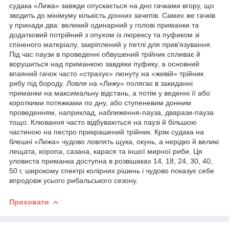
судака «Лижа» завжди опускається на дно гачками вгору, що
зводить до мінімуму кількість донних зачепів. Самих же гачків
у принади два: великий одинарний у голові приманки та
додатковий потрійний з опухом із люрексу та пуфиком зі
спіненого матеріалу, закріплений у петлі для прив'язування.
Під час паузи в проведенні обвушений трійник спливає й
ворушиться над приманкою завдяки пуфику, а основний
впаяний гачок часто «страхує» люнуту на «живій» трійник
рибу під бороду. Ловля на «Лижу» полягає в закиданні
приманки на максимальну відстань, а потім у веденні її або
короткими потяжками по дну, або ступеневим донним
проведенням, наприклад, наближення-пауза, дварази-пауза
тощо. Клювання часто відбуваються на паузі й більшою
частиною на пестро прикрашений трійник. Крім судака на
блешні «Лижа» чудово ловлять щука, окунь, а нерідко й великі
лещата, коропа, сазана, карася та іншої мирної риби. Ця
уловиста приманка доступна в розвішаках 14, 18, 24, 30, 40,
50 г, широкому спектрі колірних рішень і чудово показує себе
впродовж усього рибальського сезону.
Приховати