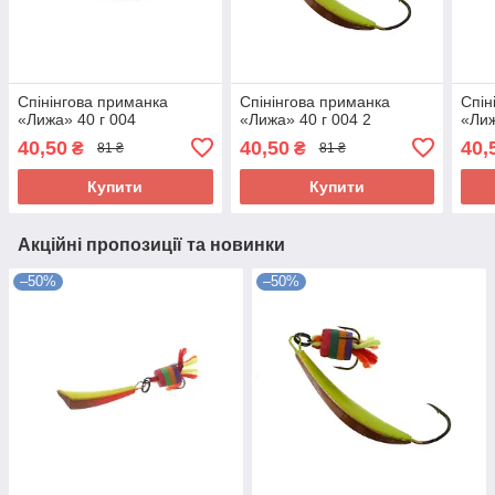
Спінінгова приманка
Спінінгова приманка
Спін
«Лижа» 40 г 004
«Лижа» 40 г 004 2
«Лиж
40,50
40,50
40,
₴
₴
81 ₴
81 ₴
Купити
Купити
Акційні пропозиції та новинки
–50%
–50%