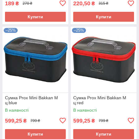
189
220,50
₴
₴
270 ₴
315 ₴
Купити
Купити
–25%
–25%
Сумка Prox Mini Bakkan M
Сумка Prox Mini Bakkan M
ц:blue
ц:red
В наявності
В наявності
599,25
599,25
₴
₴
799 ₴
799 ₴
Купити
Купити