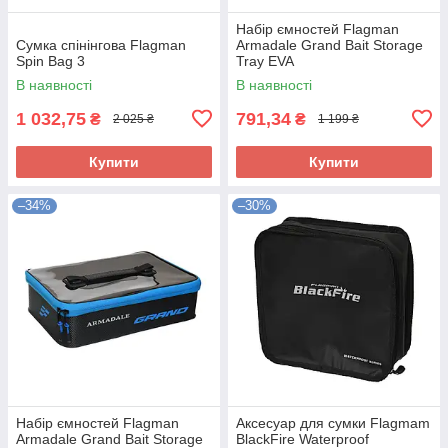
Набір ємностей Flagman
Сумка спінінгова Flagman
Armadale Grand Bait Storage
Spin Bag 3
Tray EVA
В наявності
В наявності
1 032,75
791,34
₴
₴
2 025 ₴
1 199 ₴
Купити
Купити
–34%
–30%
Набір ємностей Flagman
Аксесуар для сумки Flagmam
Armadale Grand Bait Storage
BlackFire Waterproof