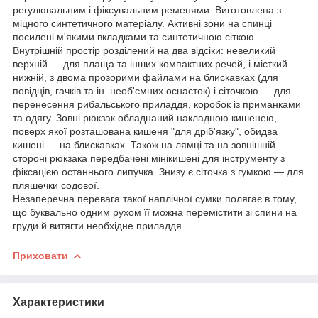
регулювальним і фіксувальним ременями. Виготовлена з
міцного синтетичного матеріалу. Активні зони на спинці
посилені м'якими вкладками та синтетичною сіткою.
Внутрішній простір розділений на два відсіки: невеликий
верхній — для плаща та інших компактних речей, і місткий
нижній, з двома прозорими файлами на блискавках (для
повідців, гачків та ін. необ'ємних оснасток) і сіточкою — для
перенесення рибальського приладдя, коробок із приманками
та одягу. Зовні рюкзак обладнаний накладною кишенею,
поверх якої розташована кишеня "для дріб'язку", обидва
кишені — на блискавках. Також на лямці та на зовнішній
стороні рюкзака передбачені мінікишені для інструменту з
фіксацією останнього липучка. Знизу є сіточка з гумкою — для
пляшечки содової.
Незаперечна перевага такої наплічної сумки полягає в тому,
що буквально одним рухом її можна перемістити зі спини на
груди й витягти необхідне приладдя.
Приховати
Характеристики