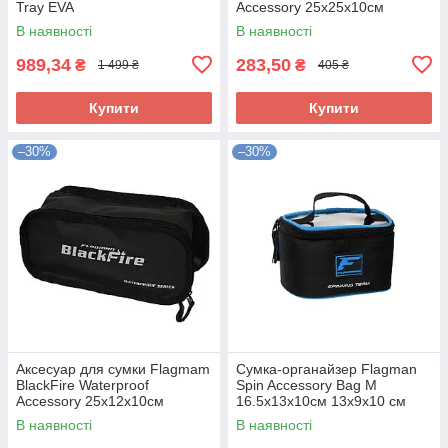
Tray EVA
Accessory 25x25x10см
В наявності
В наявності
989,34
283,50
₴
₴
1 499 ₴
405 ₴
Купити
Купити
–30%
–30%
Аксесуар для сумки Flagmam
Сумка-органайзер Flagman
BlackFire Waterproof
Spin Accessory Bag M
Accessory 25x12x10см
16.5x13x10см 13x9x10 см
В наявності
В наявності