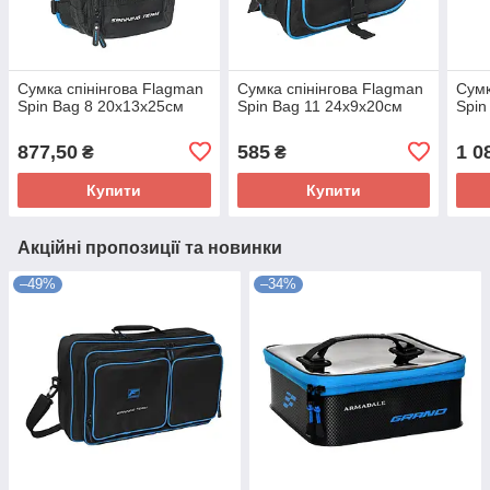
Сумка спінінгова Flagman
Сумка спінінгова Flagman
Сумк
Spin Bag 8 20x13x25см
Spin Bag 11 24x9x20см
Spin
877,50
585
1 0
₴
₴
Купити
Купити
Акційні пропозиції та новинки
–49%
–34%