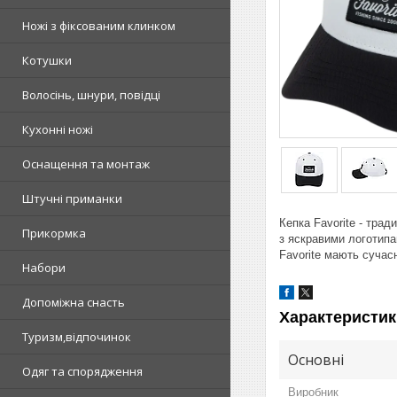
Ножі з фіксованим клинком
Котушки
Волосінь, шнури, повідці
Кухонні ножі
Оснащення та монтаж
Штучні приманки
Кепка Favorite - трад
Прикормка
з яскравими логотипа
Favorite мають сучас
Набори
Допоміжна снасть
Характеристик
Туризм,відпочинок
Основні
Одяг та спорядження
Виробник