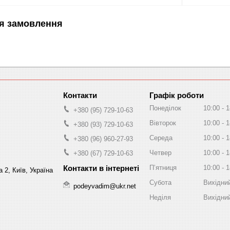
я замовлення
Графік роботи
Понеділок
10:00
1
+380 (95) 729-10-63
Вівторок
10:00
1
+380 (93) 729-10-63
Середа
10:00
1
+380 (96) 960-27-93
Четвер
10:00
1
+380 (67) 729-10-63
Пʼятниця
10:00
1
 2, Київ, Україна
Субота
Вихідни
podeyvadim@ukr.net
Неділя
Вихідни