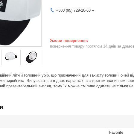
+380 (95) 729-10-63
повернення товару протягом 14 днів
за домо
иційний літній головний убір, що призначений для захисту голови і очей 
ми виробника. Випускається в двох варіантах: з закритим тканинним верх
ний презентабельний вигляд, тому їх можна сміливо одягати не тільки на
и
Favorite