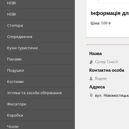
НОВІ
Інформація дл
НОВІ
Ціна:
599 ₴
Стопора
Спорядження
Кухні туристичні
Панами
Супер Снасті
Подушки
Вадим
Костюми
Устілки та засоби обігрівання
вул. Новомостицька
Фіксатори
Коробки
Чохли