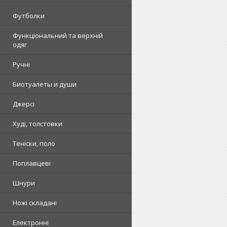
Футболки
Функціональний та верхній
одяг
Ручні
Биотуалеты и души
Джерсі
Худі, толстовки
Теніски, поло
Поплавцеві
Шнури
Ножі складані
Електронні