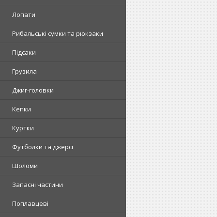
Лопати
Рибальські сумки та рюкзаки
Підсаки
Грузила
Джиг-головки
Кепки
Куртки
Футболки та джерсі
Шоломи
Запасні частини
Поплавцеві