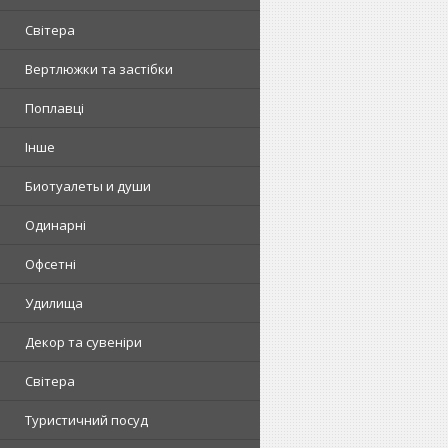
Світера
Вертлюжки та застібки
Поплавці
Інше
Биотуалеты и души
Одинарні
Офсетні
Удилища
Декор та сувеніри
Світера
Туристичний посуд