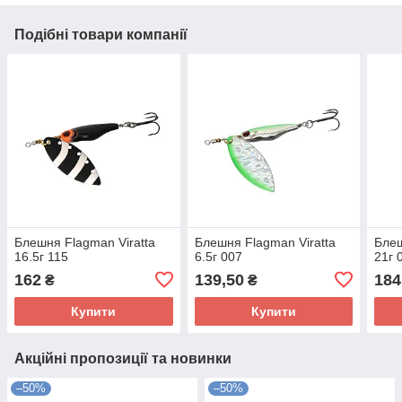
Подібні товари компанії
Блешня Flagman Viratta
Блешня Flagman Viratta
Блеш
16.5г 115
6.5г 007
21г 
162
139,50
184
₴
₴
Купити
Купити
Акційні пропозиції та новинки
–50%
–50%