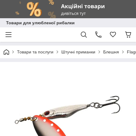
Товари для улюбленої рибалки
Товари та послуги
Штучні приманки
Блешня
Fla