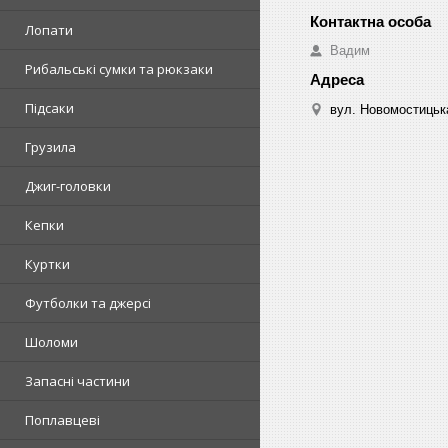
Лопати
Вадим
Рибальські сумки та рюкзаки
Підсаки
вул. Новомостицька
Грузила
Джиг-головки
Кепки
Куртки
Футболки та джерсі
Шоломи
Запасні частини
Поплавцеві