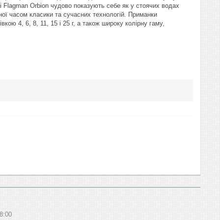
ні Flagman Orbion чудово показують себе як у стоячих водах
реної часом класики та сучасних технологій. Приманки
ою 4, 6, 8, 11, 15 і 25 г, а також широку колірну гаму,
8:00