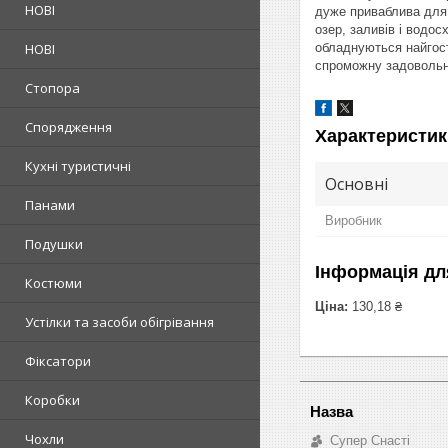
НОВІ
дуже приваблива для 
озер, заливів і водос
НОВІ
обладнуються найгостр
спроможну задовольни
Стопора
Спорядження
Характеристик
Кухні туристичні
Основні
Панами
Виробник
Подушки
Інформація дл
Костюми
Ціна:
130,18 ₴
Устілки та засоби обігрівання
Фіксатори
Коробки
Чохли
Супер Снасті