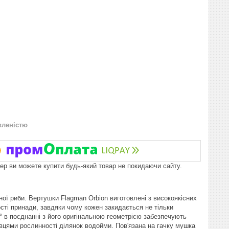
вленістю
пер ви можете купити будь-який товар не покидаючи сайту.
ї риби. Вертушки Flagman Orbion виготовлені з високоякісних
сті принади, завдяки чому кожен закидається не тільки
° в поєднанні з його оригінальною геометрією забезпечують
івцями рослинності ділянок водойми. Пов'язана на гачку мушка