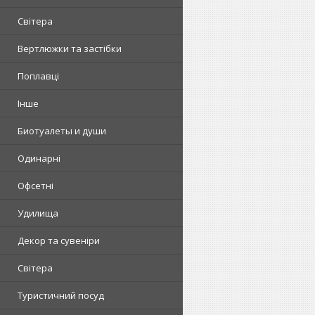
Світера
Вертлюжки та застібки
Поплавці
Інше
Биотуалеты и души
Одинарні
Офсетні
Удилища
Декор та сувеніри
Світера
Туристичний посуд