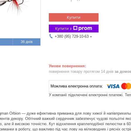
Купити
Купити з
+380 (95) 729-10-63
36 днів
повернення товару протягом 14 днів
за домо
У компанії підключені електронні платежі. Те
man Orbion — дуже ефективна приманка для лову хижої й напівприхильно
ентів декору. Обтічний важкий сердечник забезпечує чудові польотні яко
, але й високою точністю. Кут відхилення краплеподібної пелюстки в 60
риманки в роботу, що важливо під час лову на мілководних і рясніх остр