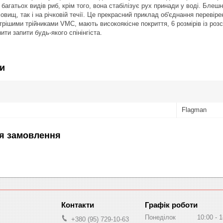
багатьох видів риб, крім того, вона стабілізує рух принади у воді. Блеш
ховищ, так і на річковій течії. Це прекрасний приклад об'єднання переві
ішими трійниками VMC, мають високоякісне покриття, 6 розмірів із розсівк
ти запити будь-якого спінінгіста.
и
Flagman
я замовлення
Графік роботи
Понеділок
10:00
1
+380 (95) 729-10-63