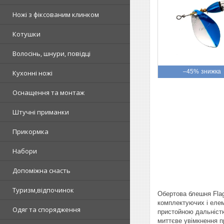
Ножі з фіксованим клинком
Котушки
Волосінь, шнури, повідці
–45%
Кухонні ножі
Оснащення та монтаж
Штучні приманки
Прикормка
Набори
Допоміжна снасть
Туризм,відпочинок
Обертова блешня Flag
комплектуючих і елем
Одяг та спорядження
пристойною дальністю
миттєве увімкнення п