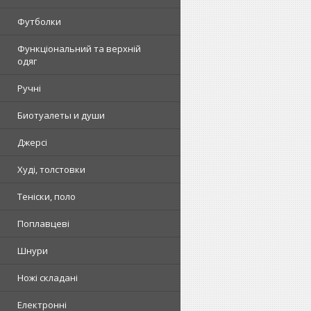
Футболки
Функціональний та верхній
одяг
Ручні
Биотуалеты и души
Джерсі
Худі, толстовки
Теніски, поло
Поплавцеві
Шнури
Ножі складані
Електронні