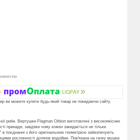
вленістю
пер ви можете купити будь-який товар не покидаючи сайту.
ї риби. Вертушки Flagman Orbion виготовлені з високоякісних
сті принади, завдяки чому кожен закидається не тільки
° в поєднанні з його оригінальною геометрією забезпечують
івцями рослинності ділянок водойми. Пов'язана на гачку мушка