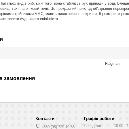
багатьох видів риб, крім того, вона стабілізує рух принади у воді. Блеш
ховищ, так і на річковій течії. Це прекрасний приклад об'єднання переві
ішими трійниками VMC, мають високоякісне покриття, 6 розмірів із розсівк
ти запити будь-якого спінінгіста.
и
Flagman
я замовлення
Графік роботи
Понеділок
10:00
1
+380 (95) 729-10-63