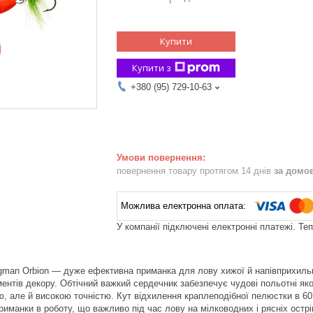
Купити
Купити з
+380 (95) 729-10-63
повернення товару протягом 14 днів
за домо
У компанії підключені електронні платежі. Те
man Orbion — дуже ефективна приманка для лову хижої й напівприхильно
ентів декору. Обтічний важкий сердечник забезпечує чудові польотні яко
, але й високою точністю. Кут відхилення краплеподібної пелюстки в 60
риманки в роботу, що важливо під час лову на мілководних і рясніх остр