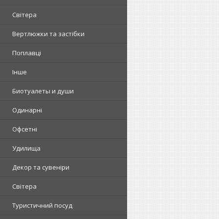
Світера
Вертлюжки та застібки
Поплавці
Інше
Биотуалеты и души
Одинарні
Офсетні
Удилища
Декор та сувеніри
Світера
Туристичний посуд