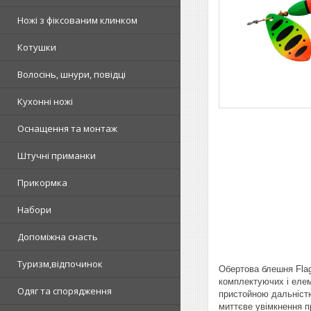
Ножі з фіксованим клинком
Котушки
Волосінь, шнури, повідці
Кухонні ножі
Оснащення та монтаж
Штучні приманки
Прикормка
Набори
Допоміжна снасть
Туризм,відпочинок
Обертова блешня Flag
комплектуючих і елем
Одяг та спорядження
пристойною дальністю
миттєве увімкнення п