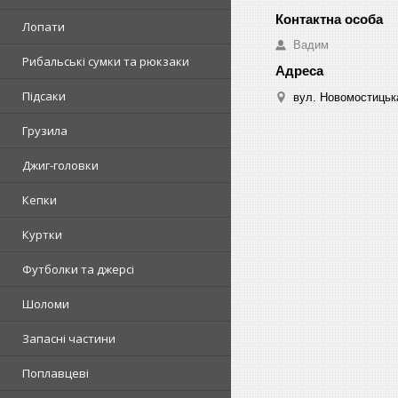
Лопати
Вадим
Рибальські сумки та рюкзаки
Підсаки
вул. Новомостицька
Грузила
Джиг-головки
Кепки
Куртки
Футболки та джерсі
Шоломи
Запасні частини
Поплавцеві