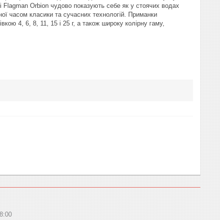
ні Flagman Orbion чудово показують себе як у стоячих водах
реної часом класики та сучасних технологій. Приманки
ою 4, 6, 8, 11, 15 і 25 г, а також широку колірну гаму,
8:00