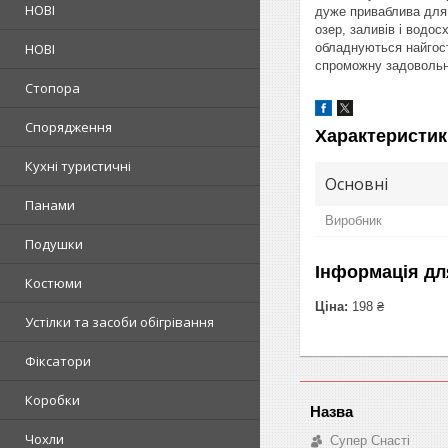
НОВІ
дуже приваблива для 
озер, заливів і водос
НОВІ
обладнуються найгостр
спроможну задовольни
Стопора
Спорядження
Характеристик
Кухні туристичні
Основні
Панами
Виробник
Подушки
Інформація дл
Костюми
Ціна:
198 ₴
Устілки та засоби обігрівання
Фіксатори
Коробки
Чохли
Супер Снасті