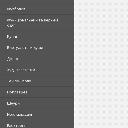
Футболки
Функціональний та верхній
одяг
Ручні
Биотуалеты и души
Джерсі
Худі, толстовки
Теніски, поло
Поплавцеві
Шнури
Ножі складані
Електронні