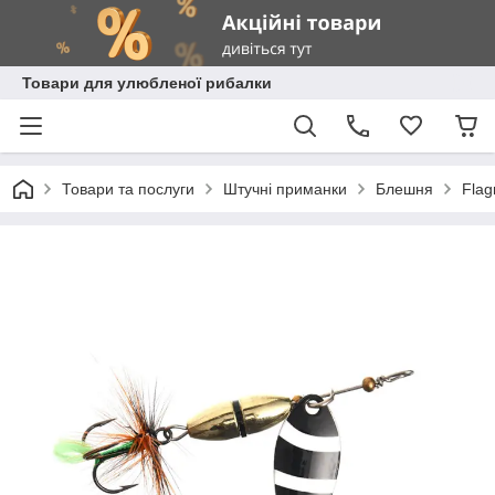
Товари для улюбленої рибалки
Товари та послуги
Штучні приманки
Блешня
Fla