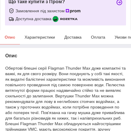
Що таке купити з Пром?
Замовлення під захистом
Доступна доставка
Опис
Характеристики
Доставка
Оплата
Умови п
Опис
Обертові блешні серії Flagman Thunder Max дуже компактні та
важкі, як для свого розміру. Вони поєднують у собі такі якості,
як видатні балістичні характеристики та можливість виконання
повільного проведення під самою поверхнею води. Пелюстка
витягнутої форми працює надзвичайно стійко та не виявляє
схильності до залипання. Вертушки Thunder Max можна
рекомендувати для лову в неглибоких стоячих водоймах, а
також у проточних водоймах, коли потрібне проведення по
або поперек течії. Пов'язана на гачку мушка дуже приваблива
для багатьох різновидів як хижих, так і напівприхильних риб.
Блешні Flagman Thunder Max обладнуються найгострішими
трійниками VMC, мають високоякісне покриття, зручну