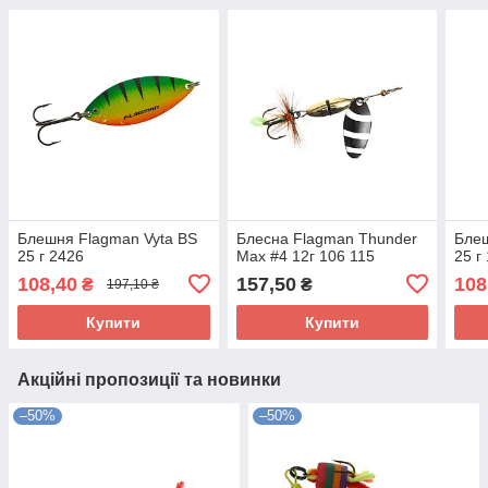
Блешня Flagman Vyta BS
Блесна Flagman Thunder
Блеш
25 г 2426
Max #4 12г 106 115
25 г
108,40
157,50
108
₴
₴
197,10 ₴
Купити
Купити
Акційні пропозиції та новинки
–50%
–50%