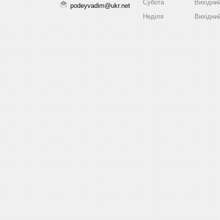
Субота
Вихідни
podeyvadim@ukr.net
Неділя
Вихідни