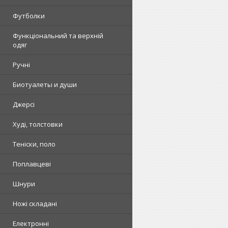
Футболки
Функціональний та верхній
одяг
Ручні
Биотуалеты и души
Джерсі
Худі, толстовки
Теніски, поло
Поплавцеві
Шнури
Ножі складані
Електронні