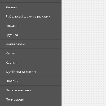
Лопати
Рибальські сумки та рюкзаки
Підсаки
Грузила
Джиг-головки
Кепки
Куртки
Футболки та джерсі
Шоломи
Запасні частини
Поплавцеві