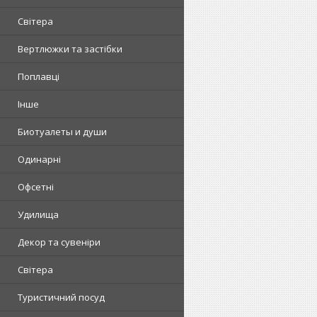
Світера
Вертлюжки та застібки
Поплавці
Інше
Биотуалеты и души
Одинарні
Офсетні
Удилища
Декор та сувеніри
Світера
Туристичний посуд