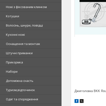
Ножі з фіксованим клинком
Котушки
Волосінь, шнури, повідці
Кухонні ножі
Оснащення та монтаж
Штучні приманки
Прикормка
Набори
Допоміжна снасть
Туризм,відпочинок
Джигголовка BKK Round
Одяг та спорядження