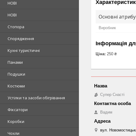
Характеристик
НОВІ
НОВІ
Основні атриб
Стопора
Виробник
Спорядження
Інформація дл
Кухні туристичні
Ціна:
250 ₴
Панами
Подушки
Костюми
Супер Снасті
Устілки та засоби обігрівання
Фіксатори
Вадим
Коробки
вул. Новомостицька
Чохли