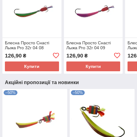
Блесна Просто Снасті
Блесна Просто Снасті
Блес
Лыжа Pro 32г 04 08
Лыжа Pro 32г 04 09
Лыжа
126,90
126,90
126
₴
₴
Купити
Купити
Акційні пропозиції та новинки
–50%
–50%