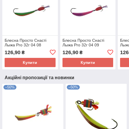
Блесна Просто Снасті
Блесна Просто Снасті
Блес
Лыжа Pro 32г 04 08
Лыжа Pro 32г 04 09
Лыжа
126,90
126,90
126
₴
₴
Купити
Купити
Акційні пропозиції та новинки
–50%
–50%