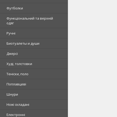
Футболки
Функціональний та верхній
одяг
Ручні
Биотуалеты и души
Джерсі
Худі, толстовки
Теніски, поло
Поплавцеві
Шнури
Ножі складані
Електронні