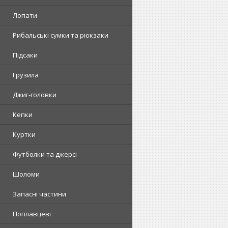
Лопати
Рибальські сумки та рюкзаки
Підсаки
Грузила
Джиг-головки
Кепки
Куртки
Футболки та джерсі
Шоломи
Запасні частини
Поплавцеві