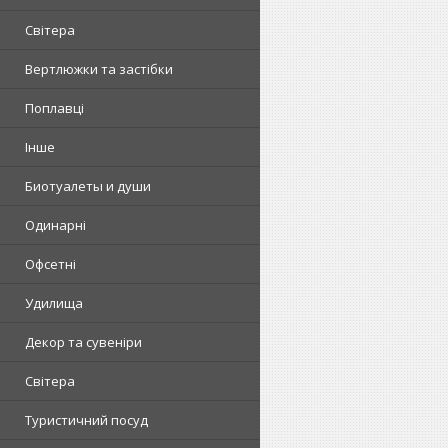
Світера
Вертлюжки та застібки
Поплавці
Інше
Биотуалеты и души
Одинарні
Офсетні
Удилища
Декор та сувеніри
Світера
Туристичний посуд