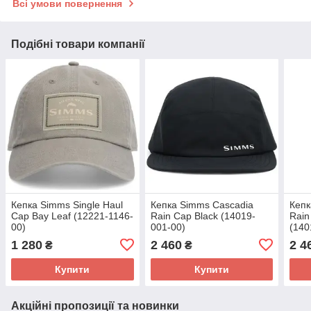
Всі умови повернення
Подібні товари компанії
Кепка Simms Single Haul
Кепка Simms Cascadia
Кепк
Cap Bay Leaf (12221-1146-
Rain Cap Black (14019-
Rain
00)
001-00)
(140
1 280
2 460
2 4
₴
₴
Купити
Купити
Акційні пропозиції та новинки