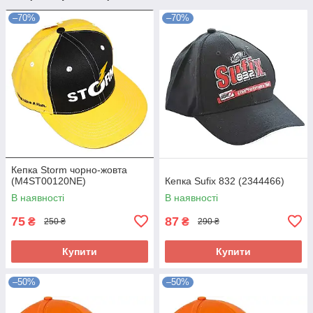
–70%
–70%
Кепка Storm чорно-жовта
(M4ST00120NE)
Кепка Sufix 832 (2344466)
В наявності
В наявності
75
87
₴
₴
250 ₴
290 ₴
Купити
Купити
–50%
–50%