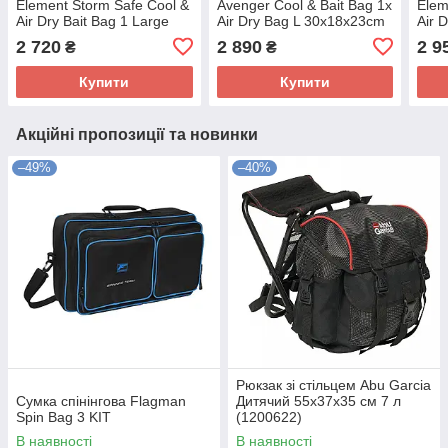
Element Storm Safe Cool &
Avenger Cool & Bait Bag 1x
Elem
Air Dry Bait Bag 1 Large
Air Dry Bag L 30x18x23cm
Air 
12L
12L
2 720
2 890
2 9
₴
₴
Купити
Купити
Акційні пропозиції та новинки
–49%
–40%
Рюкзак зі стільцем Abu Garcia
Сумка спінінгова Flagman
Дитячий 55х37х35 см 7 л
Spin Bag 3 KIT
(1200622)
В наявності
В наявності