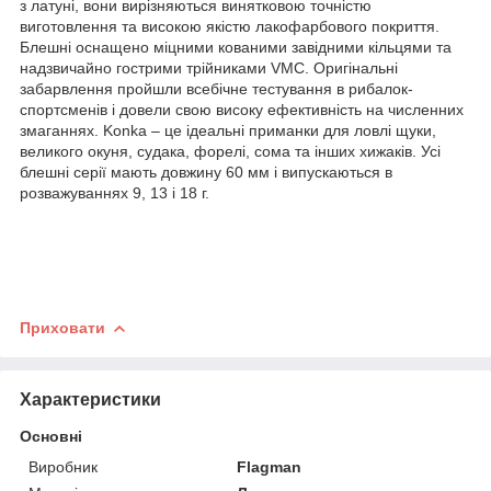
з латуні, вони вирізняються винятковою точністю
виготовлення та високою якістю лакофарбового покриття.
Блешні оснащено міцними кованими завідними кільцями та
надзвичайно гострими трійниками VMC. Оригінальні
забарвлення пройшли всебічне тестування в рибалок-
спортсменів і довели свою високу ефективність на численних
змаганнях. Konka – це ідеальні приманки для ловлі щуки,
великого окуня, судака, форелі, сома та інших хижаків. Усі
блешні серії мають довжину 60 мм і випускаються в
розважуваннях 9, 13 і 18 г.
Приховати
Характеристики
Основні
Виробник
Flagman