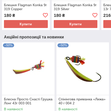
Блешня Flagman Konka 9г
Блешня Flagman Konka 9г
Бле
319 Copper
319 Silver
13г 
180
180
216
₴
₴
Купити
Купити
Акційні пропозиції та новинки
–50%
–50%
Блесна Просто Снасті Грушка
Спінінгова приманка «Лижа»
Лонг 43г 003 001
40 г 004 2
В наявності
В наявності