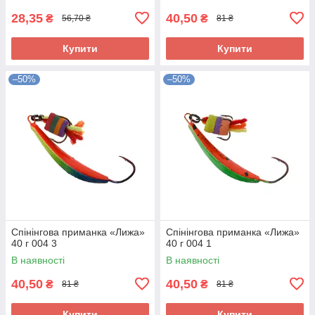
28,35
40,50
₴
₴
56,70 ₴
81 ₴
Купити
Купити
–50%
–50%
Спінінгова приманка «Лижа»
Спінінгова приманка «Лижа»
40 г 004 3
40 г 004 1
В наявності
В наявності
40,50
40,50
₴
₴
81 ₴
81 ₴
Купити
Купити