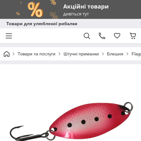
Товари для улюбленої рибалки
Товари та послуги
Штучні приманки
Блешня
Fla