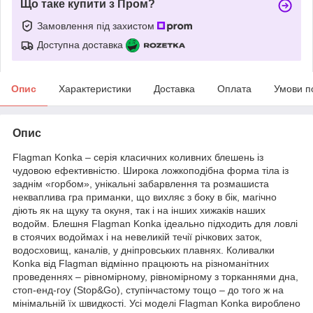
Що таке купити з Пром?
Замовлення під захистом
Доступна доставка
Опис
Характеристики
Доставка
Оплата
Умови п
Опис
Flagman Konka – серія класичних коливних блешень із
чудовою ефективністю. Широка ложкоподібна форма тіла із
заднім «горбом», унікальні забарвлення та розмашиста
некваплива гра приманки, що вихляє з боку в бік, магічно
діють як на щуку та окуня, так і на інших хижаків наших
водойм. Блешня Flagman Konka ідеально підходить для ловлі
в стоячих водоймах і на невеликій течії річкових заток,
водосховищ, каналів, у дніпровських плавнях. Коливалки
Konka від Flagman відмінно працюють на різноманітних
проведеннях – рівномірному, рівномірному з торканнями дна,
стоп-енд-гоу (Stop&Go), ступінчастому тощо – до того ж на
мінімальній їх швидкості. Усі моделі Flagman Konka вироблено