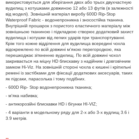
використовується для зберігання двох або трьох двухчастную
вудилищ з котушками довжиною 12 або 13 футів (в залежності
від моделі). Зовнішній матеріал виробу 600D Rip-Stop
Waterproof Fabric - водонепроникна і зносостійка тканина.
Внутрішній прошарок з пористого еластичного матеріалу між
зовнішньою тканиною і підкладкою створює додатковий захист
вудилища і котушки від легких ударів при транспортуванні.
Крім того кожне відділення для вудилища всередині чохла
відокремлено по всій довжині м'якою перегородкою, яка
перешкоджає зіткненню вудилищ. По всій довжині чохол
закривається на міцну HD блискавку з надійним і довговічним
замком Hi-Viz. На зовнішній стороні чохла є кишені і кріпильні
ремені із застібками для фіксації додаткових аксесуарів, таких
як підсаки, парасолька і тому подібних.
- 600D Rip- Stop водонепроникна тканина;
- м'яка набивка;
- антикорозійні блискавки HD і бігунки HI-VIZ;
- 4 варіанти в модельному ряду для 2-х або 3-х вудлищ 3.6 і
3.9 метрів.