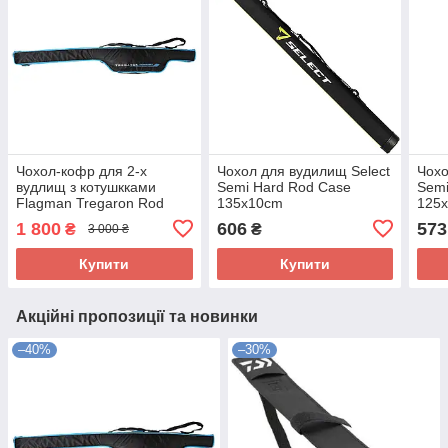
Чохол-кофр для 2-х
Чохол для вудилищ Select
Чохо
вудлищ з котушкками
Semi Hard Rod Case
Semi
Flagman Tregaron Rod
135x10cm
125
Sleeve 175x25см
1 800
606
573
₴
₴
3 000 ₴
Купити
Купити
Акційні пропозиції та новинки
–40%
–30%