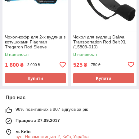
Чохол-кофр для 2-х вудлищ з
Чохол для вудлищ Daiwa
котушкками Flagman
Transportation Rod Belt XL
Tregaron Rod Sleeve
(15809-010)
175x25см
В наявності
В наявності
1 800
525
₴
₴
3 000 ₴
750 ₴
Купити
Купити
Про нас
98% позитивних з 807 відгуків за рік
Працює з 27.09.2017
м. Київ
вул. Новомостицька 2, Київ, Україна