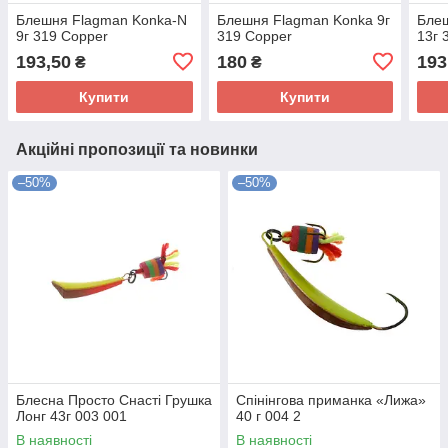
Блешня Flagman Konka-N
Блешня Flagman Konka 9г
Бле
9г 319 Copper
319 Copper
13г 
193,50
180
193
₴
₴
Купити
Купити
Акційні пропозиції та новинки
–50%
–50%
Блесна Просто Снасті Грушка
Спінінгова приманка «Лижа»
Лонг 43г 003 001
40 г 004 2
В наявності
В наявності