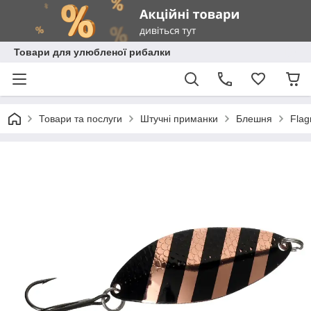
Товари для улюбленої рибалки
Товари та послуги
Штучні приманки
Блешня
Fla