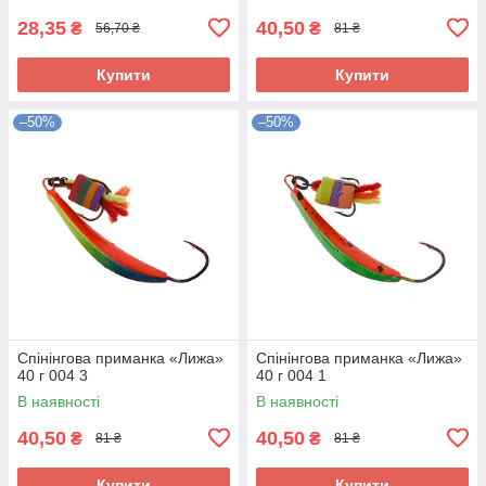
28,35
40,50
₴
₴
56,70 ₴
81 ₴
Купити
Купити
–50%
–50%
Спінінгова приманка «Лижа»
Спінінгова приманка «Лижа»
40 г 004 3
40 г 004 1
В наявності
В наявності
40,50
40,50
₴
₴
81 ₴
81 ₴
Купити
Купити