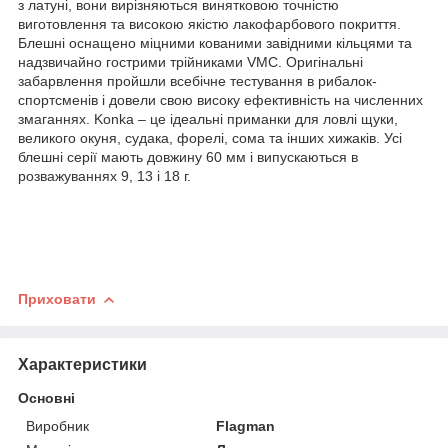
з латуні, вони вирізняються винятковою точністю
виготовлення та високою якістю лакофарбового покриття.
Блешні оснащено міцними кованими завідними кільцями та
надзвичайно гострими трійниками VMC. Оригінальні
забарвлення пройшли всебічне тестування в рибалок-
спортсменів і довели свою високу ефективність на численних
змаганнях. Konka – це ідеальні приманки для ловлі щуки,
великого окуня, судака, форелі, сома та інших хижаків. Усі
блешні серії мають довжину 60 мм і випускаються в
розважуваннях 9, 13 і 18 г.
Приховати
Характеристики
Основні
Виробник
Flagman