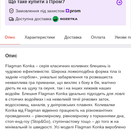
Що таке купити з Пром?
Замовлення під захистом
Доступна доставка
Опис
Характеристики
Доставка
Оплата
Умови п
Опис
Flagman Konka – серія класичних коливних блешень із
чудовою ефективністю. Широка ложкоподібна форма тіла із
заднім «горбом», унікальні забарвлення та розмашиста
некваплива гра приманки, що вихляє з боку в бік, магічно
діють як на щуку та окуня, так і на інших хижаків наших
водойм. Блешня Flagman Konka ідеально підходить для ловлі
в стоячих водоймах і на невеликій течії річкових заток,
водосховищ, каналів, у дніпровських плавнях. Коливалки
Konka від Flagman відмінно працюють на різноманітних
проведеннях – рівномірному, рівномірному з торканнями дна,
стоп-енд-гоу (Stop&Go), ступінчастому тощо – до того ж на
мінімальній їх швидкості. Усі моделі Flagman Konka вироблено