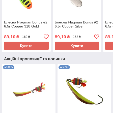
Блесна Flagman Bonus #2
Блесна Flagman Bonus #2
Блес
6.5г Copper 318 Gold
6.5г Copper Silver
6.5г
89,10
89,10
89,
₴
₴
162 ₴
162 ₴
Купити
Купити
Акційні пропозиції та новинки
–50%
–50%