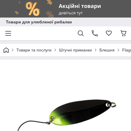
Товари для улюбленої рибалки
Товари та послуги
Штучні приманки
Блешня
Fla