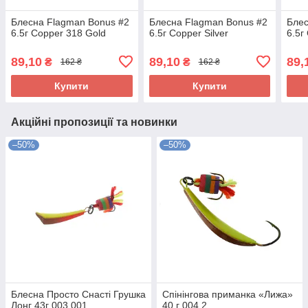
Блесна Flagman Bonus #2
Блесна Flagman Bonus #2
Блес
6.5г Copper 318 Gold
6.5г Copper Silver
6.5г
89,10
89,10
89,
₴
₴
162 ₴
162 ₴
Купити
Купити
Акційні пропозиції та новинки
–50%
–50%
Блесна Просто Снасті Грушка
Спінінгова приманка «Лижа»
Лонг 43г 003 001
40 г 004 2