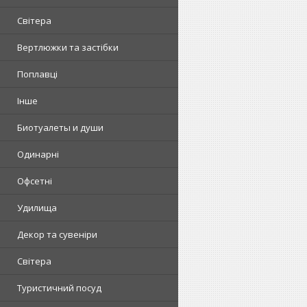
Світера
Вертлюжки та застібки
Поплавці
Інше
Биотуалеты и души
Одинарні
Офсетні
Удилища
Декор та сувеніри
Світера
Туристичний посуд