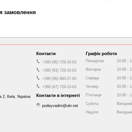
я замовлення
Графік роботи
Понеділок
10:00
1
+380 (95) 729-10-63
Вівторок
10:00
1
+380 (93) 729-10-63
Середа
10:00
1
+380 (96) 960-27-93
Четвер
10:00
1
+380 (67) 729-10-63
Пʼятниця
10:00
1
 2, Київ, Україна
Субота
Вихідни
podeyvadim@ukr.net
Неділя
Вихідни