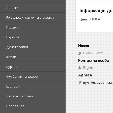
Лопати
Інформація дл
Рибальські сумки та рюкзаки
Ціна:
3 180 ₴
Підсаки
Грузила
Джиг-головки
Супер Снасті
Кепки
Куртки
Вадим
Футболки та джерсі
вул. Новомостицька
Шоломи
Запасні частини
Поплавцеві