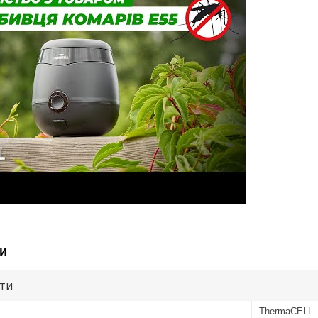
и
ути
ThermaCELL