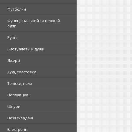
Футболки
Функціональний та верхній
одяг
Ручні
Биотуалеты и души
Джерсі
Худі, толстовки
Теніски, поло
Поплавцеві
Шнури
Ножі складані
Електронні