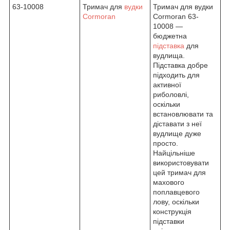
63-10008
Тримач для
вудки
Тримач для вудки
Cormoran
Cormoran 63-
10008 —
бюджетна
підставка
для
вудлища.
Підставка добре
підходить для
активної
риболовлі,
оскільки
встановлювати та
діставати з неї
вудлище дуже
просто.
Найцільніше
використовувати
цей тримач для
махового
поплавцевого
лову, оскільки
конструкція
підставки