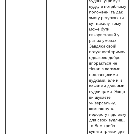
чудово утримує
вудку в потрібному
положенні та дає
змогу регулювати
кут нахилу, тому
може бути
використаний у
різних умовах.
Завдяки своїй
потужності тримач
однаково добре
впорається не
тільки з легкими
поплавцевими
вудками, але й із
важкими донними
вудлищами. Якщо
ви шукаєте
універсальну,
компактну та
недорогу підставку
для своїх вудлищ,
то Вам треба
купити тримач для