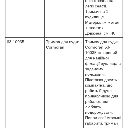
орієнтована на
легкі снасті.
Тримач на 1
вудилище
Матеріал:м метал
+ пластик
Довжина, см: 40
63-10035
Тримач для вудки
Тримач для вудки
Cormoran
Cormoran 63-
10035 створений
для надійної
фіксації вудлища в
заданому
положенні.
Підставка досить
компактна, що
робить її дуже
привабливою для
рибалок, які
люблять
подорожувати.
Попри свої скромні
габарити, тримач