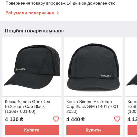
Повернення товару впродовж 14 днів за домовленістю
Всі умови повернення
Подібні товари компанії
Кепка Simms Gore-Tex
Кепка Simms Exstream
Кепк
ExStream Cap Black
Cap Black S/M (14017-001-
ExSt
(13097-001-00)
2030)
(130
4 130
4 440
4 1
₴
₴
Купити
Купити