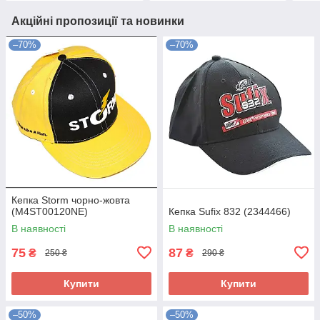
Акційні пропозиції та новинки
–70%
–70%
Кепка Storm чорно-жовта
(M4ST00120NE)
Кепка Sufix 832 (2344466)
В наявності
В наявності
75
87
₴
₴
250 ₴
290 ₴
Купити
Купити
–50%
–50%