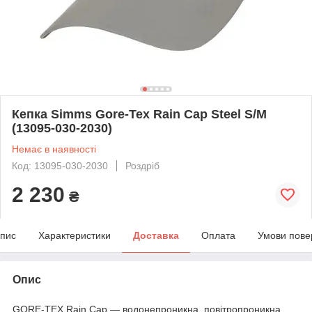
Кепка Simms Gore-Tex Rain Cap Steel S/M
(13095-030-2030)
Немає в наявності
Код: 13095-030-2030
Роздріб
2 230
₴
пис
Характеристики
Доставка
Оплата
Умови пове
Опис
GORE-TEX Rain Cap — водонепроникна, повітропроникна