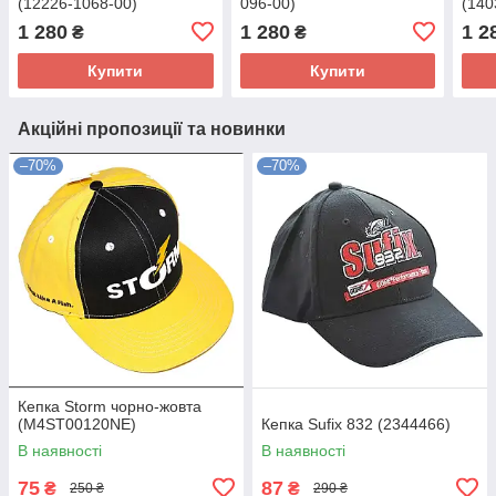
(12226-1068-00)
096-00)
(140
1 280
1 280
1 2
₴
₴
Купити
Купити
Акційні пропозиції та новинки
–70%
–70%
Кепка Storm чорно-жовта
(M4ST00120NE)
Кепка Sufix 832 (2344466)
В наявності
В наявності
75
87
₴
₴
250 ₴
290 ₴