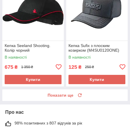
Кепка Seeland Shooting.
Кепка Sufix з плоским
Колір чорний
козирком (M4SU0120ONE)
В наявності
В наявності
675
125
₴
₴
1 350 ₴
250 ₴
Купити
Купити
Показати ще
Про нас
98% позитивних з 807 відгуків за рік