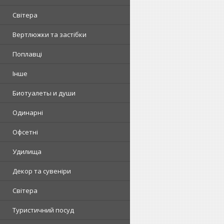
Світера
Вертлюжки та застібки
Поплавці
Інше
Биотуалеты и души
Одинарні
Офсетні
Удилища
Декор та сувеніри
Світера
Туристичний посуд