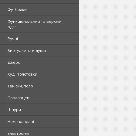
Футболки
Функціональний та верхній
одяг
Ручні
Биотуалеты и души
Джерсі
Худі, толстовки
Теніски, поло
Поплавцеві
Шнури
Ножі складані
Електронні