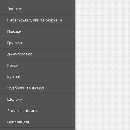
Лопати
Рибальські сумки та рюкзаки
Підсаки
Грузила
Джиг-головки
Кепки
Куртки
Футболки та джерсі
Шоломи
Запасні частини
Поплавцеві