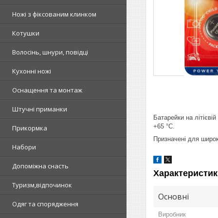
Ножі з фіксованим клинком
Котушки
Волосінь, шнури, повідці
Кухонні ножі
Оснащення та монтаж
Штучні приманки
Батарейки на літієвій
+65 °C.
Прикормка
Призначені для широк
Набори
Допоміжна снасть
Характеристик
Туризм,відпочинок
Основні
Одяг та спорядження
Виробник