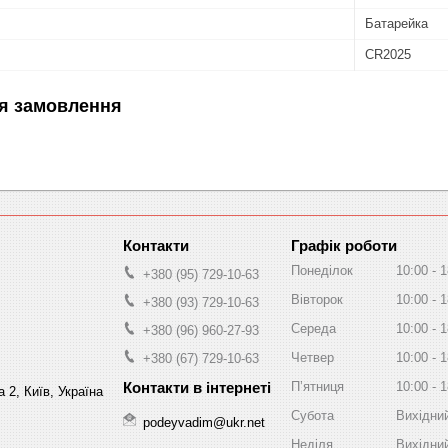
Батарейка
CR2025
я замовлення
Графік роботи
Понеділок
10:00
1
+380 (95) 729-10-63
Вівторок
10:00
1
+380 (93) 729-10-63
Середа
10:00
1
+380 (96) 960-27-93
Четвер
10:00
1
+380 (67) 729-10-63
Пʼятниця
10:00
1
 2, Київ, Україна
Субота
Вихідни
podeyvadim@ukr.net
Неділя
Вихідни