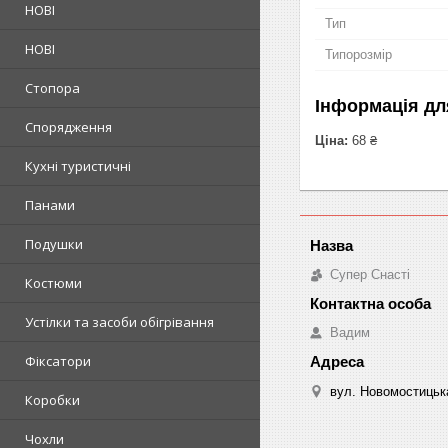
НОВІ
Тип
НОВІ
Типорозмір
Стопора
Інформація дл
Спорядження
Ціна:
68 ₴
Кухні туристичні
Панами
Подушки
Супер Снасті
Костюми
Устілки та засоби обігрівання
Вадим
Фіксатори
вул. Новомостицька
Коробки
Чохли