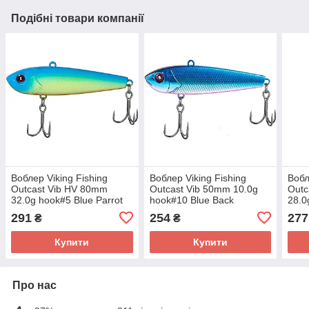
Подібні товари компанії
Воблер Viking Fishing
Воблер Viking Fishing
Вобл
Outcast Vib HV 80mm
Outcast Vib 50mm 10.0g
Outc
32.0g hook#5 Blue Parrot
hook#10 Blue Back
28.0
291
254
277
₴
₴
Купити
Купити
Про нас