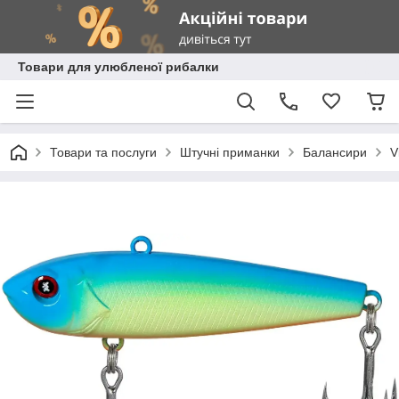
Товари для улюбленої рибалки
Товари та послуги
Штучні приманки
Балансири
V