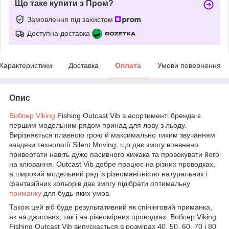
Що таке купити з Пром?
Замовлення під захистом
Доступна доставка
Характеристики
Доставка
Оплата
Умови повернення
Опис
Воблер
Viking
Fishing Outcast Vib в асортименті бренда є
першим модельним рядом принад для лову з льоду.
Вирізняється плавною грою й максимально тихим звучанням
завдяки технології Silent Moving, що дає змогу впевнено
привертати навіть дуже пасивного хижака та провокувати його
на клювання. Outcast Vib добре працює на різних проводках,
а широкий модельний ряд із різноманітністю натуральних і
фантазійних кольорів дає змогу підібрати оптимальну
приманку
для будь-яких умов.
Також цей віб буде результативний як спінінговий приманка,
як на джигових, так і на рівномірних проводках. Воблер Viking
Fishing Outcast Vib випускається в розмірах 40, 50, 60, 70 і 80