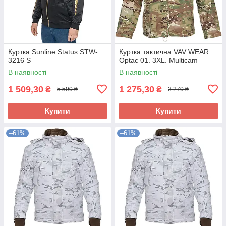
Куртка Sunline Status STW-
Куртка тактична VAV WEAR
3216 S
Optac 01. 3XL. Multicam
В наявності
В наявності
1 509,30
1 275,30
₴
₴
5 590 ₴
3 270 ₴
Купити
Купити
–61%
–61%