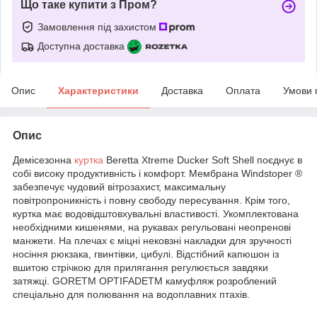
Що таке купити з Пром?
Замовлення під захистом
Доступна доставка
Опис
Характеристики
Доставка
Оплата
Умови 
Опис
Демісезонна
куртка
Beretta Xtreme Ducker Soft Shell поєднує в
собі високу продуктивність і комфорт. Мембрана Windstoper ®
забезпечує чудовий вітрозахист, максимальну
повітропроникність і повну свободу пересування. Крім того,
куртка має водовідштовхувальні властивості. Укомплектована
необхідними кишенями, на рукавах регульовані неопренові
манжети. На плечах є міцні нековзні накладки для зручності
носіння рюкзака, гвинтівки, цибулі. Відстібний капюшон із
вшитою стрічкою для прилягання регулюється завдяки
затяжці. GORETM OPTIFADETM камуфляж розроблений
спеціально для полювання на водоплавних птахів.