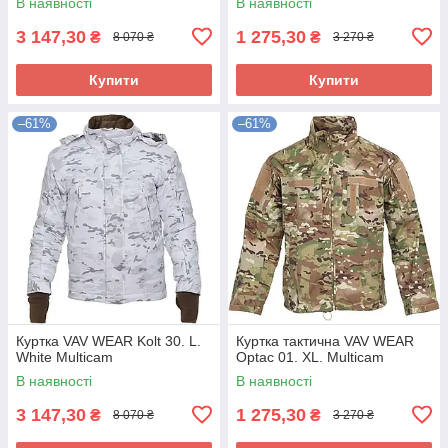
В наявності
В наявності
3 147,30
1 275,30
₴
₴
8 070 ₴
3 270 ₴
Купити
Купити
–61%
–61%
Куртка VAV WEAR Kolt 30. L.
Куртка тактична VAV WEAR
White Multicam
Optac 01. XL. Multicam
В наявності
В наявності
3 147,30
1 275,30
₴
₴
8 070 ₴
3 270 ₴