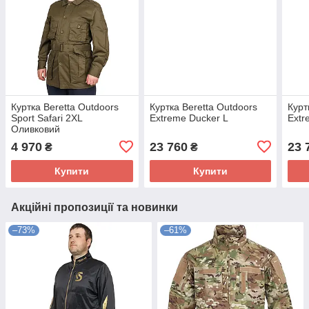
Куртка Beretta Outdoors
Куртка Beretta Outdoors
Курт
Sport Safari 2XL
Extreme Ducker L
Extr
Оливковий
4 970
23 760
23 
₴
₴
Купити
Купити
Акційні пропозиції та новинки
–73%
–61%