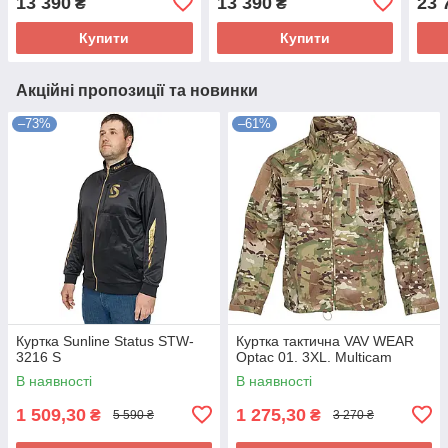
13 390
13 390
23 
₴
₴
Купити
Купити
Акційні пропозиції та новинки
–73%
–61%
Куртка Sunline Status STW-
Куртка тактична VAV WEAR
3216 S
Optac 01. 3XL. Multicam
В наявності
В наявності
1 509,30
1 275,30
₴
₴
5 590 ₴
3 270 ₴