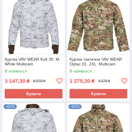
Куртка VAV WEAR Kolt 30. M.
Куртка тактична VAV WEAR
White Multicam
Optac 01. 2XL. Multicam
В наявності
В наявності
3 147,30
1 275,30
₴
₴
8 070 ₴
3 270 ₴
Купити
Купити
–61%
–61%