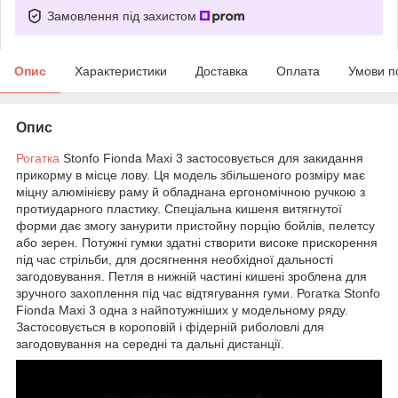
Замовлення під захистом
Опис
Характеристики
Доставка
Оплата
Умови п
Опис
Рогатка
Stonfo Fionda Maxi 3 застосовується для закидання
прикорму в місце лову. Ця модель збільшеного розміру має
міцну алюмінієву раму й обладнана ергономічною ручкою з
протиударного пластику. Спеціальна кишеня витягнутої
форми дає змогу занурити пристойну порцію бойлів, пелетсу
або зерен. Потужні гумки здатні створити високе прискорення
під час стрільби, для досягнення необхідної дальності
загодовування. Петля в нижній частині кишені зроблена для
зручного захоплення під час відтягування гуми. Рогатка Stonfo
Fionda Maxi 3 одна з найпотужніших у модельному ряду.
Застосовується в короповій і фідерній риболовлі для
загодовування на середні та дальні дистанції.