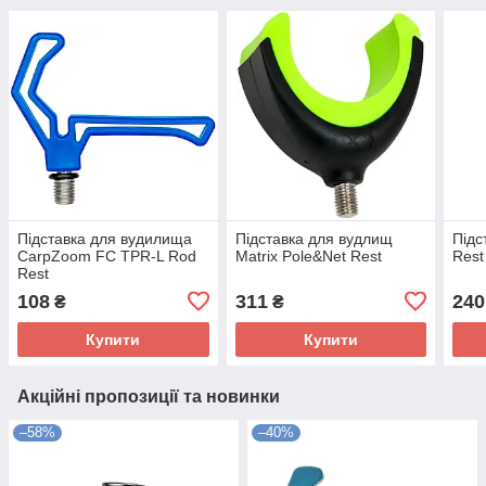
Підставка для вудилища
Підставка для вудлищ
Підс
CarpZoom FC TPR-L Rod
Matrix Pole&Net Rest
Rest
Rest
108
311
240
₴
₴
Купити
Купити
Акційні пропозиції та новинки
–58%
–40%