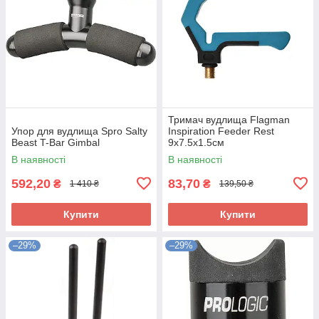
Тримач вудлища Flagman
Упор для вудлища Spro Salty
Inspiration Feeder Rest
Beast T-Bar Gimbal
9x7.5x1.5см
В наявності
В наявності
592,20
83,70
₴
₴
1 410 ₴
139,50 ₴
Купити
Купити
–29%
–29%