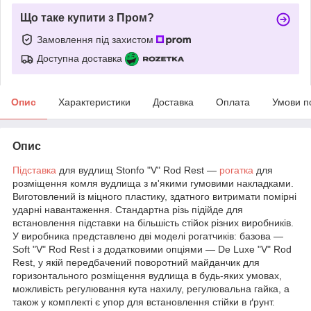
Що таке купити з Пром?
Замовлення під захистом
Доступна доставка
Опис
Характеристики
Доставка
Оплата
Умови п
Опис
Підставка
для вудлищ Stonfo "V" Rod Rest —
рогатка
для
розміщення комля вудлища з м'якими гумовими накладками.
Виготовлений із міцного пластику, здатного витримати помірні
ударні навантаження. Стандартна різь підійде для
встановлення підставки на більшість стійок різних виробників.
У виробника представлено дві моделі рогатчиків: базова —
Soft "V" Rod Rest і з додатковими опціями — De Luxe "V" Rod
Rest, у якій передбачений поворотний майданчик для
горизонтального розміщення вудлища в будь-яких умовах,
можливість регулювання кута нахилу, регулювальна гайка, а
також у комплекті є упор для встановлення стійки в ґрунт.