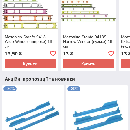
Мотовіло Stonfo 9418L
Мотовіло Stonfo 9418S
Мото
Wide Winder (широке) 18
Narrow Winder (вузьке) 18
Extr
см
см
(екс
13,50
13
13
₴
₴
Купити
Купити
Акційні пропозиції та новинки
–30%
–30%