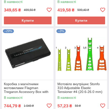
В наявності
В наявності
349,65
419,58
₴
₴
499,50 ₴
599,40 ₴
Купити
Купити
–29%
–3%
Коробка з магнітними
Мотовіло внутрішнє Stonfo
мотовилами Flagman
310 Adjustable Elastic
Tregaron Accessory Box with
Tensioner #4 (20.6-26.0 mm)
Rig Sticks 25x13x4см
В наявності
В наявності
744,79
57,23
₴
₴
1 049 ₴
59 ₴