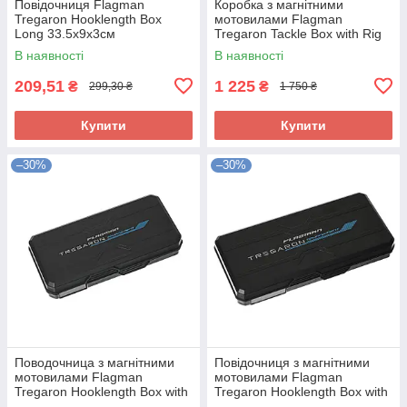
Повідочниця Flagman
Коробка з магнітними
Tregaron Hooklength Box
мотовилами Flagman
Long 33.5x9x3см
Tregaron Tackle Box with Rig
Sticks 30x20x7.5см
В наявності
В наявності
209,51
1 225
₴
₴
299,30 ₴
1 750 ₴
Купити
Купити
–30%
–30%
Поводочница з магнітними
Повідочниця з магнітними
мотовилами Flagman
мотовилами Flagman
Tregaron Hooklength Box with
Tregaron Hooklength Box with
Rig Sticks S
Rig Sticks M