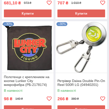
681,10
707
₴
₴
973 ₴
1 010 ₴
Купити
Купити
–30%
–30%
Полотенце с креплением на
кнопке Lunker City
Ретрівер Daiwa Double Pin-On
микрофибра (РБ-2178174)
Reel 500R LG (04940201)
В наявності
В наявності
98
266
₴
₴
140 ₴
380 ₴