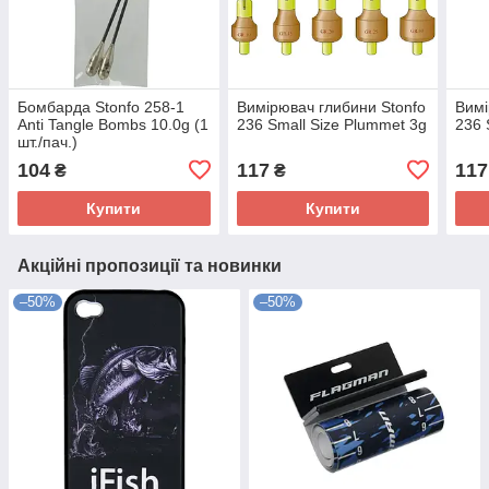
Бомбарда Stonfo 258-1
Вимірювач глибини Stonfo
Вимі
Anti Tangle Bombs 10.0g (1
236 Small Size Plummet 3g
236 
шт./пач.)
104
117
117
₴
₴
Купити
Купити
Акційні пропозиції та новинки
–50%
–50%