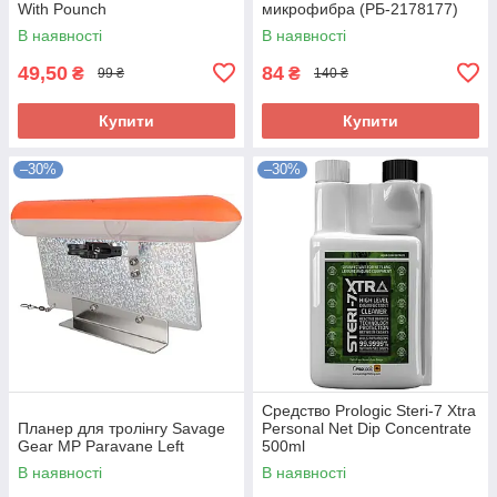
With Pounch
микрофибра (РБ-2178177)
В наявності
В наявності
49,50
84
₴
₴
99 ₴
140 ₴
Купити
Купити
–30%
–30%
Средство Prologic Steri-7 Xtra
Планер для тролінгу Savage
Personal Net Dip Concentrate
Gear MP Paravane Left
500ml
В наявності
В наявності