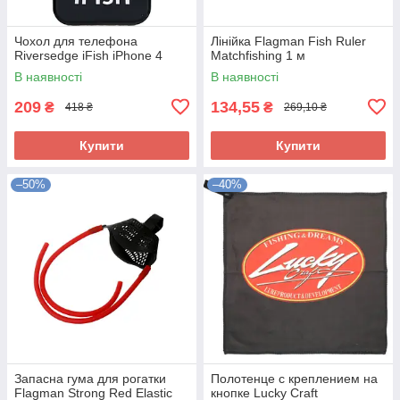
Чохол для телефона
Лінійка Flagman Fish Ruler
Riversedge iFish iPhone 4
Matchfishing 1 м
В наявності
В наявності
209
134,55
₴
₴
418 ₴
269,10 ₴
Купити
Купити
–50%
–40%
Запасна гума для рогатки
Полотенце с креплением на
Flagman Strong Red Elastic
кнопке Lucky Craft