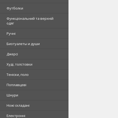
Футболки
Функціональний та верхній
одяг
Ручні
Биотуалеты и души
Джерсі
Худі, толстовки
Теніски, поло
Поплавцеві
Шнури
Ножі складані
Електронні