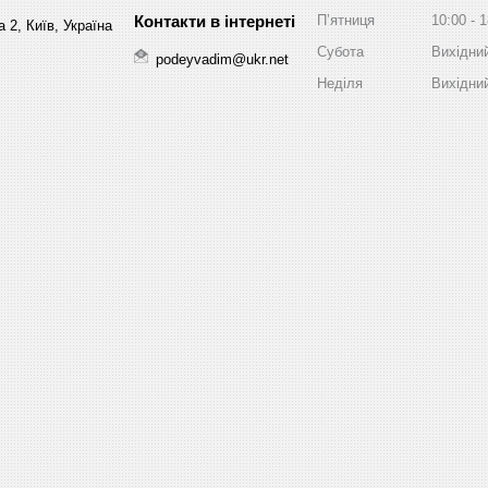
Пʼятниця
10:00
1
 2, Київ, Україна
Субота
Вихідни
podeyvadim@ukr.net
Неділя
Вихідни