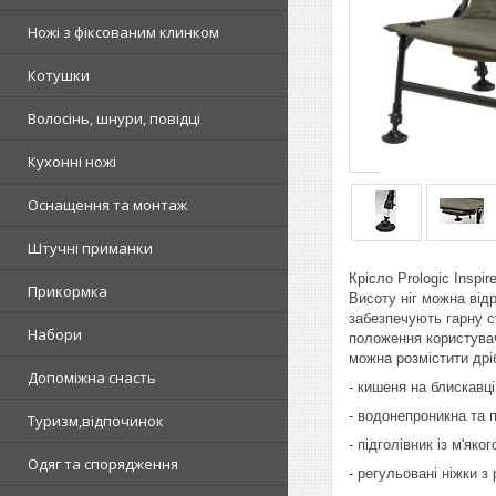
Ножі з фіксованим клинком
Котушки
Волосінь, шнури, повідці
Кухонні ножі
Оснащення та монтаж
Штучні приманки
Крісло Prologic Inspi
Прикормка
Висоту ніг можна відр
забезпечують гарну с
Набори
положення користувача
можна розмістити дріб
Допоміжна снасть
- кишеня на блискавці
- водонепроникна та 
Туризм,відпочинок
- підголівник із м'яко
Одяг та спорядження
- регульовані ніжки 