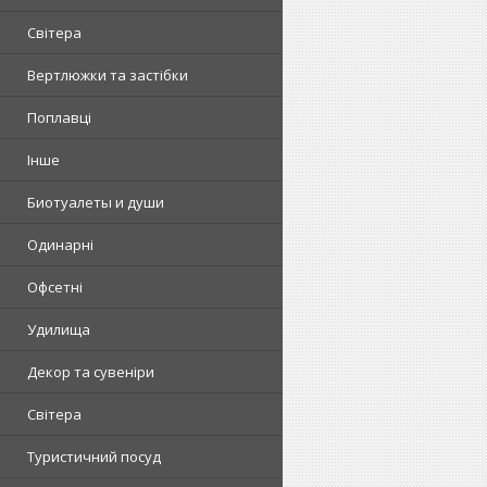
Світера
Вертлюжки та застібки
Поплавці
Інше
Биотуалеты и души
Одинарні
Офсетні
Удилища
Декор та сувеніри
Світера
Туристичний посуд