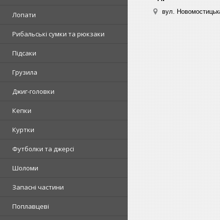
вул. Новомостицька
Лопати
Рибальські сумки та рюкзаки
Підсаки
Грузила
Джиг-головки
Кепки
Куртки
Футболки та джерсі
Шоломи
Запасні частини
Поплавцеві