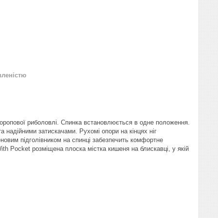
вленістю
оропової риболовлі. Спинка встановлюється в одне положення.
а надійними затискачами. Рухомі опори на кінцях ніг
реновим підголівником на спинці забезпечить комфортне
With Pocket розміщена плоска містка кишеня на блискавці, у якій