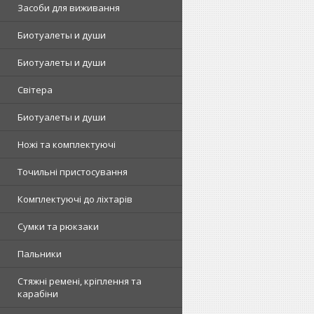
Засоби для виживання
Биотуалеты и души
Биотуалеты и души
Світера
Биотуалеты и души
Ножі та комплектуючі
Точильні пристосування
Комплектуючі до ліхтарів
Сумки та рюкзаки
Пальники
Стяжні ремені, кріплення та
карабіни