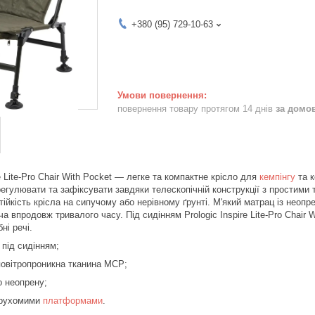
+380 (95) 729-10-63
повернення товару протягом 14 днів
за домо
re Lite-Pro Chair With Pocket — легке та компактне крісло для
кемпінгу
та к
егулювати та зафіксувати завдяки телескопічній конструкції з простими т
тійкість крісла на сипучому або нерівному ґрунті. М'який матрац із неоп
 впродовж тривалого часу. Під сидінням Prologic Inspire Lite-Pro Chair 
ні речі.
 під сидінням;
повітропроникна тканина MCP;
го неопрену;
з рухомими
платформами
.